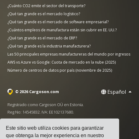
¿Cuánto CO2 emite el sector del transporte?
¿Qué tan grande es el mercado logístico?
¿Qué tan grande es el mercado de software empresarial?
¿Cuántos empleos de manufactura están sin cubrir en EE. UU.?
¿Qué tan grande es el mercado de ERP?
¿Qué tan grande es la industria manufacturera?
Las 50 principales empresas manufactureras del mundo por ingresos
AWS vs Azure vs Google: Cuota de mercado en la nube (2025)
Número de centros de datos por país (noviembre de 2025)
Español
© 2026 Cargoson.com
Registrado como Cargoson OÜ en Estonia.
Reg No: 14545832. IVA: EE102137680.
Sede: Pärnu mnt. 141, 11314 Tallinn, Estonia
Este sitio web utiliza cookies para garantizar
·
+372 5555 0028
hello@cargoson.com
que obtenga la mejor experiencia en nuestro