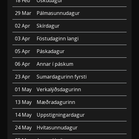
18 Feb
Öskudagur
29 Mar
Pálmasunnudagur
02 Apr
Skírdagur
03 Apr
Föstudaginn langi
05 Apr
Páskadagur
06 Apr
Annar í páskum
23 Apr
Sumardagurinn fyrsti
01 May
Verkalýðsdagurinn
13 May
Mæðradagurinn
14 May
Uppstigningardagur
24 May
Hvítasunnudagur