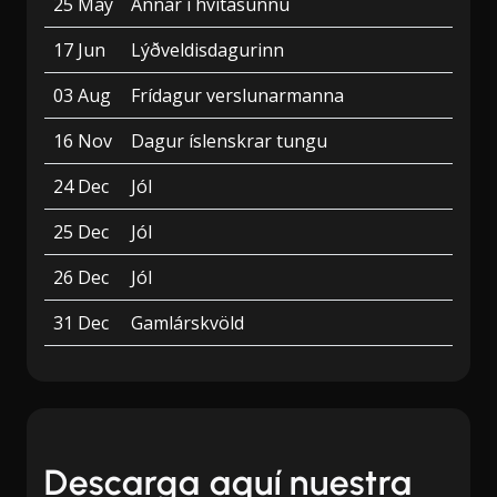
25 May
Annar í hvítasunnu
17 Jun
Lýðveldisdagurinn
03 Aug
Frídagur verslunarmanna
16 Nov
Dagur íslenskrar tungu
24 Dec
Jól
25 Dec
Jól
26 Dec
Jól
31 Dec
Gamlárskvöld
Descarga aquí nuestra