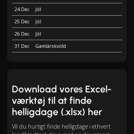
24 Dec
Jól
25 Dec
Jól
26 Dec
Jól
31 Dec
Gamlárskvöld
Download vores Excel-
værktøj til at finde
helligdage (.xlsx) her
Vil du hurtigt finde helligdage i ethvert