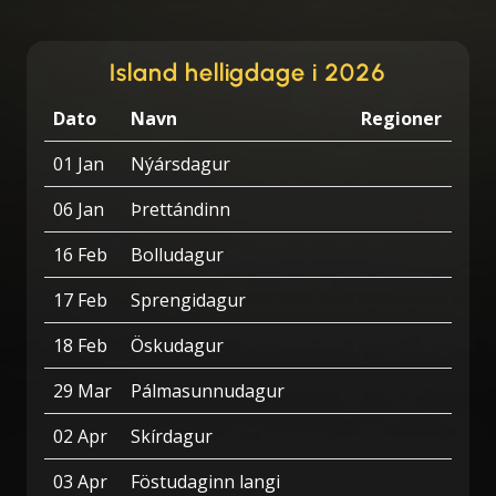
Island helligdage i 2026
Dato
Navn
Regioner
01 Jan
Nýársdagur
06 Jan
Þrettándinn
16 Feb
Bolludagur
17 Feb
Sprengidagur
18 Feb
Öskudagur
29 Mar
Pálmasunnudagur
02 Apr
Skírdagur
03 Apr
Föstudaginn langi