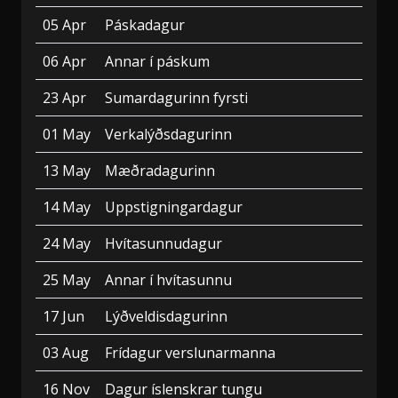
05 Apr
Páskadagur
06 Apr
Annar í páskum
23 Apr
Sumardagurinn fyrsti
01 May
Verkalýðsdagurinn
13 May
Mæðradagurinn
14 May
Uppstigningardagur
24 May
Hvítasunnudagur
25 May
Annar í hvítasunnu
17 Jun
Lýðveldisdagurinn
03 Aug
Frídagur verslunarmanna
16 Nov
Dagur íslenskrar tungu