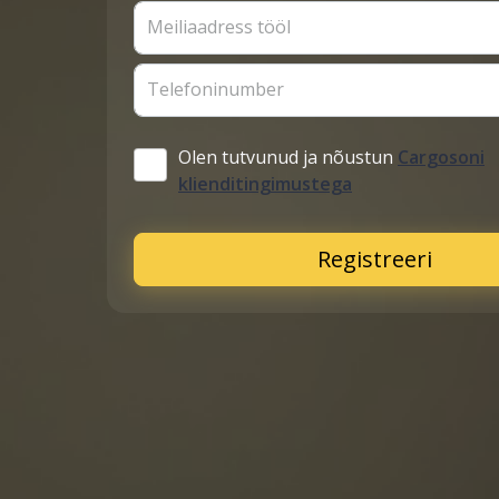
Meiliaadress tööl
Telefoninumber
Olen tutvunud ja nõustun
Cargosoni
klienditingimustega
Registreeri