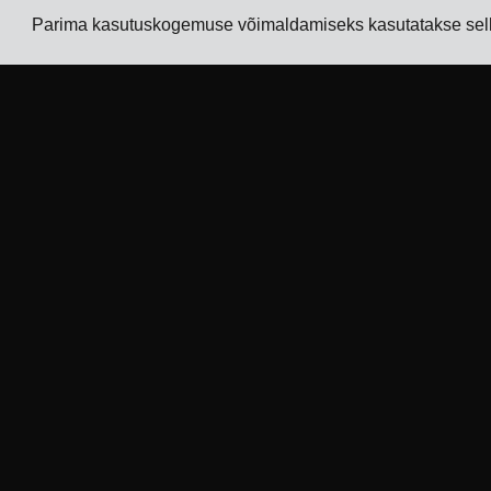
Parima kasutuskogemuse võimaldamiseks kasutatakse selle
Ettevõte
Tööstusharud
Tracking
TMS elektroonikatootjatele
Hinnad
TMS keemiatootjatele
Kliendilood
TMS metalli- ja
masinatootjatele
Kontaktid
TMS trüki- ja
Hakka
pakendisektorile
partneriks
Vaata kõiki tööstusharusid