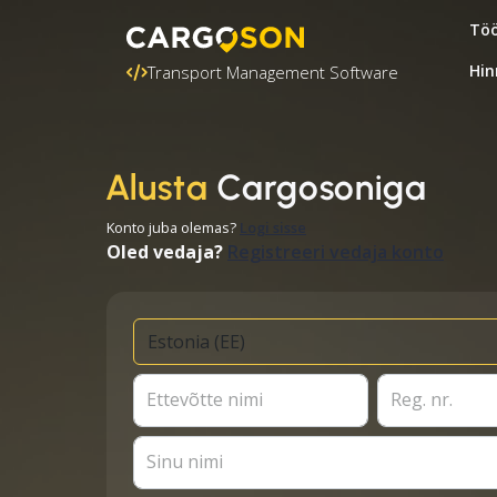
Töö
Hin
Transport Management Software
Alusta
Cargosoniga
Konto juba olemas?
Logi sisse
Oled vedaja?
Registreeri vedaja konto
Ettevõtte nimi
Reg. nr.
Sinu nimi