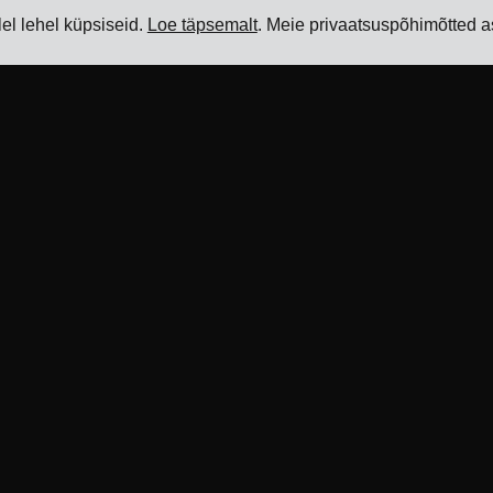
l lehel küpsiseid.
Loe täpsemalt
. Meie privaatsuspõhimõtted 
Kasulikku
Toode
J
Blogi
Veohaldustarkvara
T
Referentsid
Freight Rate Management
H
Software
Vedajate integratsioonid
K
Veolisatasude haldamise
ERP integratsioonid
H
tarkvara
S
Partnerid
Carrier Integration Software
H
Info vedajatele
Freight Management Software
H
Multi-Carrier Shipping
Tööriistad
T