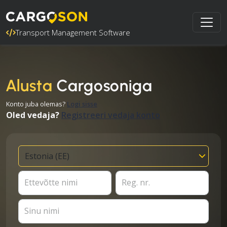
Transport Management Software
Alusta
Cargosoniga
Konto juba olemas?
Logi sisse
Oled vedaja?
Registreeri vedaja konto
Ettevõtte nimi
Reg. nr.
Sinu nimi