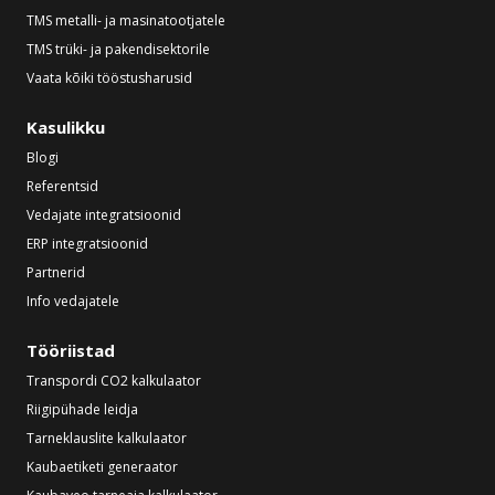
TMS metalli- ja masinatootjatele
TMS trüki- ja pakendisektorile
Vaata kõiki tööstusharusid
Kasulikku
Blogi
Referentsid
Vedajate integratsioonid
ERP integratsioonid
Partnerid
Info vedajatele
Tööriistad
Transpordi CO2 kalkulaator
Riigipühade leidja
Tarneklauslite kalkulaator
Kaubaetiketi generaator