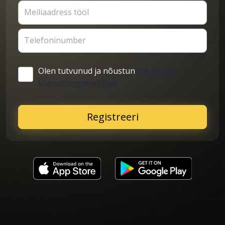
Meiliaadress tööl
Telefoninumber
Olen tutvunud ja nõustun
Cargosoni
klienditingimustega
Registreeri