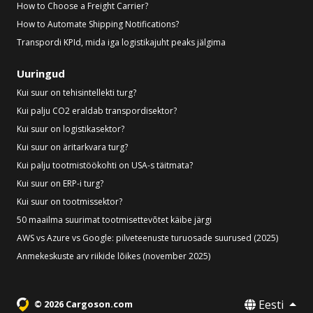
How to Choose a Freight Carrier?
How to Automate Shipping Notifications?
Transpordi KPId, mida iga logistikajuht peaks jälgima
Uuringud
Kui suur on tehisintellekti turg?
Kui palju CO2 eraldab transpordisektor?
Kui suur on logistikasektor?
Kui suur on äritarkvara turg?
Kui palju tootmistöökohti on USA-s täitmata?
Kui suur on ERP-i turg?
Kui suur on tootmissektor?
50 maailma suurimat tootmisettevõtet käibe järgi
AWS vs Azure vs Google: pilveteenuste turuosade suurused (2025)
Anmekeskuste arv riikide lõikes (november 2025)
Eesti
© 2026 Cargoson.com