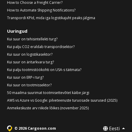
How to Choose a Freight Carrier?
How to Automate Shipping Notifications?
Transpordi KPId, mida iga logistikajuht peaks jälgima
Uuringud
Kui suur on tehisintellekti turg?
Kui palju CO2 eraldab transpordisektor?
Kui suur on logistikasektor?
Kui suur on äritarkvara turg?
Kui palju tootmistöökohti on USA-s täitmata?
Kui suur on ERP-i turg?
Kui suur on tootmissektor?
50 maailma suurimat tootmisettevõtet käibe järgi
AWS vs Azure vs Google: pilveteenuste turuosade suurused (2025)
Anmekeskuste arv riikide lõikes (november 2025)
Eesti
© 2026 Cargoson.com