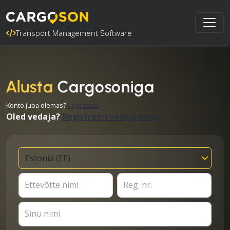
Transport Management Software
Alusta
Cargosoniga
Konto juba olemas?
Logi sisse
Oled vedaja?
Registreeri vedaja konto
Ettevõtte nimi
Reg. nr.
Sinu nimi