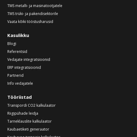
TMS metalli- ja masinatootjatele
TMS trüki- ja pakendisektorile
Vaata kõiki tööstusharusid
Kasulikku
Blogi
Referentsid
Vedajate integratsioonid
ERP integratsioonid
Partnerid
Info vedajatele
Tööriistad
Transpordi CO2 kalkulaator
Riigipühade leidja
Tarneklauslite kalkulaator
Kaubaetiketi generaator