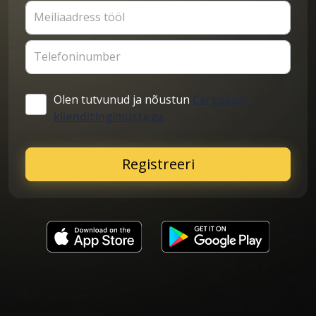
Meiliaadress tööl
Telefoninumber
Olen tutvunud ja nõustun
Cargosoni
klienditingimustega
Registreeri