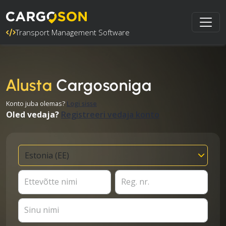
Transport Management Software
Alusta
Cargosoniga
Konto juba olemas?
Logi sisse
Oled vedaja?
Registreeri vedaja konto
Ettevõtte nimi
Reg. nr.
Sinu nimi