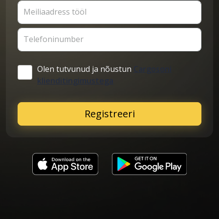
Meiliaadress tööl
Telefoninumber
Olen tutvunud ja nõustun
Cargosoni
klienditingimustega
Registreeri