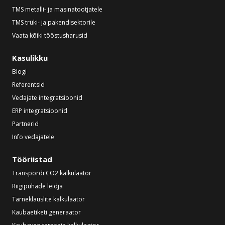
TMS metalli- ja masinatootjatele
TMS trüki- ja pakendisektorile
Vaata kõiki tööstusharusid
Kasulikku
Blogi
Referentsid
Vedajate integratsioonid
ERP integratsioonid
Partnerid
Info vedajatele
Tööriistad
Transpordi CO2 kalkulaator
Riigipühade leidja
Tarneklauslite kalkulaator
Kaubaetiketi generaator