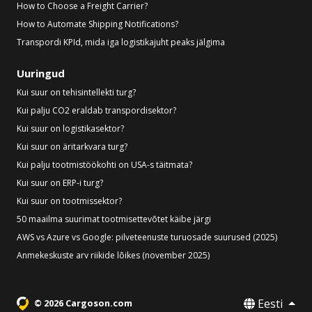
How to Choose a Freight Carrier?
How to Automate Shipping Notifications?
Transpordi KPId, mida iga logistikajuht peaks jälgima
Uuringud
Kui suur on tehisintellekti turg?
Kui palju CO2 eraldab transpordisektor?
Kui suur on logistikasektor?
Kui suur on äritarkvara turg?
Kui palju tootmistöökohti on USA-s täitmata?
Kui suur on ERP-i turg?
Kui suur on tootmissektor?
50 maailma suurimat tootmisettevõtet käibe järgi
AWS vs Azure vs Google: pilveteenuste turuosade suurused (2025)
Anmekeskuste arv riikide lõikes (november 2025)
Eesti
© 2026 Cargoson.com