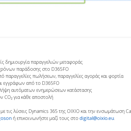
ς δημιουργία παραγγελιών μεταφοράς
 χρόνων παράδοσης στο D365FO
πό παραγγελίες πωλήσεων, παραγγελίες αγοράς και φορτία
αι εγγράφων από το D365FO
λήψη αυτόματων ενημερώσεων κατάστασης
 CO₂ για κάθε αποστολή
 με τις λύσεις Dynamics 365 της OIXIO και την ενσωμάτωση C
goson
ή επικοινωνήστε μαζί τους στο
digital@oixio.eu
.