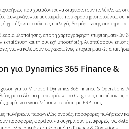
ιχειρήσεις που χρειάζονται να διαχειριστούν πολύπλοκες οικ
σίες. Συνεργάζονται με εταιρείες που δραστηριοποιούνται σε π
ς ή χρειάζονται ευέλικτες επιλογές διαμόρφωσης συστήματος.
αδικασία υλοποίησης, από τη χαρτογράφηση επιχειρηματικών 
ν εκπαίδευση και τη συνεχή υποστήριξη. Αναπτύσσουν επίσης
ις για να καλύψουν συγκεκριμένες επιχειρηματικές απαιτήσει
n για Dynamics 365 Finance &
rgoson για το Microsoft Dynamics 365 Finance & Operations. 
ίας με το δίκτυο μεταφορέων του Cargoson, επιτρέποντας σ
ράς χωρίς να εγκαταλείπουν το σύστημα ERP τους.
ίες πωλήσεων, παραγγελίες αγοράς, προσφορές πωλήσεων κα
ουν προσφορές φορτίου, να συγκρίνουν μεταφορείς, να κλεί
αποστολής απευθείας μέσα από το Finance & Operations.