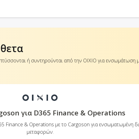
θετα
πτύσσονται ή συντηρούνται από την OIXIO για ενσωμάτωση μ
oson για D365 Finance & Operations
65 Finance & Operations με το Cargoson για ενσωματωμένη δ
μεταφορών.