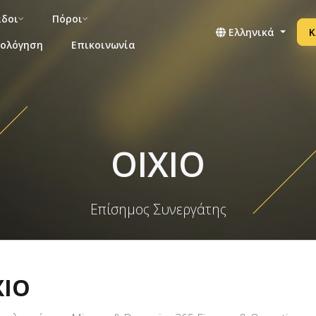
άδοι
Πόροι
Ελληνικά
Κ
μολόγηση
Επικοινωνία
OIXIO
Επίσημος Συνεργάτης
XIO