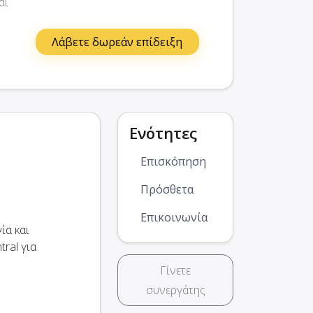
αι
Λάβετε δωρεάν επίδειξη
Ενότητες
Επισκόπηση
Πρόσθετα
Επικοινωνία
ία και
ral για
Γίνετε
συνεργάτης