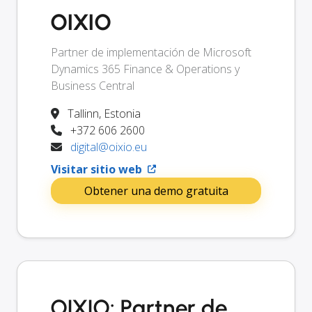
OIXIO
Partner de implementación de Microsoft
Dynamics 365 Finance & Operations y
Business Central
Tallinn, Estonia
+372 606 2600
digital@oixio.eu
Visitar sitio web
Obtener una demo gratuita
OIXIO: Partner de