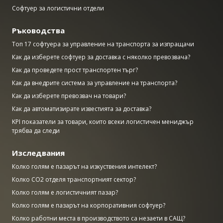
Софтуер за логистични отдели
Ръководства
Топ 17 софтуера за управление на транспорта за изпращачи
Как да изберете софтуер за доставка с няколко превозвача?
Как да проведете прост транспортен търг?
Как да внедрите система за управление на транспорта?
Как да изберете превозвач на товари?
Как да автоматизирате известията за доставка?
KPI показатели за товари, които всеки логистичен мениджър
трябва да следи
Изследвания
Колко голям е пазарът на изкуствения интелект?
Колко CO2 отделя транспортният сектор?
Колко голям е логистичният пазар?
Колко голям е пазарът на корпоративния софтуер?
Колко работни места в производството са незаети в САЩ?