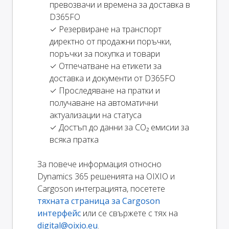
превозвачи и времена за доставка в
D365FO
✓ Резервиране на транспорт
директно от продажни поръчки,
поръчки за покупка и товари
✓ Отпечатване на етикети за
доставка и документи от D365FO
✓ Проследяване на пратки и
получаване на автоматични
актуализации на статуса
✓ Достъп до данни за CO₂ емисии за
всяка пратка
За повече информация относно
Dynamics 365 решенията на OIXIO и
Cargoson интеграцията, посетете
тяхната страница за Cargoson
интерфейс
или се свържете с тях на
digital@oixio.eu
.