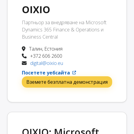
OIXIO
Партньор за внедряване на Microsoft
Dynamics 365 Finance & Operations и
Business Central
Талин, Естония
+372 606 2600
digital@oixio.eu
Посетете уебсайта
Вземете безплатна демонстрация
OIXIO: Microsoft