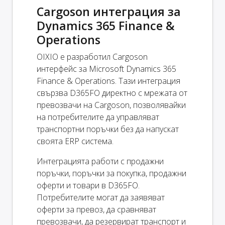
Cargoson интеграция за
Dynamics 365 Finance &
Operations
OIXIO е разработил Cargoson
интерфейс за Microsoft Dynamics 365
Finance & Operations. Тази интеграция
свързва D365FO директно с мрежата от
превозвачи на Cargoson, позволявайки
на потребителите да управляват
транспортни поръчки без да напускат
своята ERP система.
Интеграцията работи с продажни
поръчки, поръчки за покупка, продажни
оферти и товари в D365FO.
Потребителите могат да заявяват
оферти за превоз, да сравняват
превозвачи, да резервират транспорт и