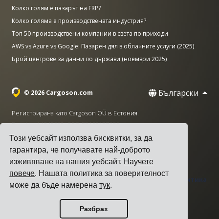
Колко голям е пазарът на ERP?
Колко голяма е производствената индустрия?
Топ 50 производствени компании в света по приходи
AWS vs Azure vs Google: Пазарен дял в облачните услуги (2025)
Брой центрове за данни по държави (ноември 2025)
Български
© 2026 Cargoson.com
Регистрирана като Cargoson OÜ в Естония.
Рег. No: 14545832. ДДС: EE102137680.
Този уебсайт използва бисквитки, за да
Централа: Pärnu mnt. 141, 11314 Талин, Естония
гарантира, че получавате най-доброто
·
+372 5555 0028
hello@cargoson.com
изживяване на нашия уебсайт.
Научете
повече
. Нашата политика за поверителност
Общи условия
|
Политика за поверителност
|
Политика
може да бъде намерена
тук
.
за бисквитките
Разбрах