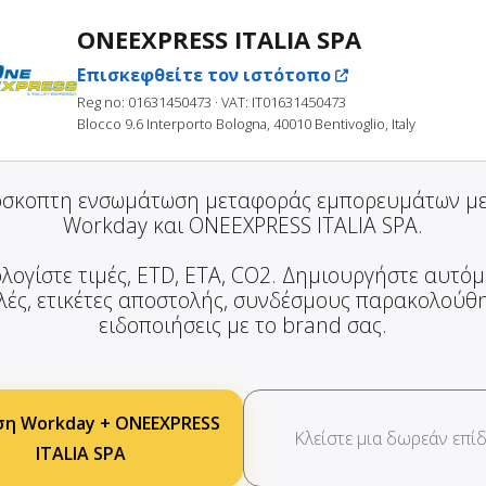
ONEEXPRESS ITALIA SPA
Επισκεφθείτε τον ιστότοπο
Reg no: 01631450473
· VAT: IT01631450473
Blocco 9.6 Interporto Bologna, 40010 Bentivoglio, Italy
σκοπτη ενσωμάτωση μεταφοράς εμπορευμάτων μ
Workday και ONEEXPRESS ITALIA SPA.
λογίστε τιμές, ETD, ETA, CO2. Δημιουργήστε αυτό
ές, ετικέτες αποστολής, συνδέσμους παρακολούθ
ειδοποιήσεις με το brand σας.
ση Workday + ONEEXPRESS
Κλείστε μια δωρεάν επίδ
ITALIA SPA