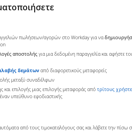
οματοποιήσετε
αγγελιών πωλήσεων/αγορών στο Workday για να
δημιουργήσ
son
λογές αποστολής
για μια δεδομένη παραγγελία και αφήστε το
αλαβής δεμάτων
από διαφορετικούς μεταφορείς
τολής μεταξύ συναδέλφων
ς και επιλογής μιας επιλογής μεταφοράς από
τρίτους χρήστ
έναν υπεύθυνο εφοδιαστικής
υτόματα από τους τιμοκαταλόγους σας και λάβετε την πίσω σ