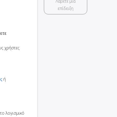
Λάβετε μια
επίδειξη
ετε
υς χρήστες
ες
ή
το λογισμικό