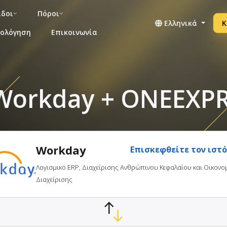
άδοι
Πόροι
Ελληνικά
Κ
μολόγηση
Επικοινωνία
orkday + ONEEXPRE
Workday
Επισκεφθείτε τον ιστ
Λογισμικό ERP, Διαχείρισης Ανθρώπινου Κεφαλαίου και Οικονο
Διαχείρισης