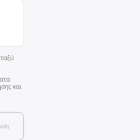
εταξύ
ματα
ησης και
ειξη