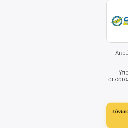
Απρό
Υπο
αποστολ
Σύνδε