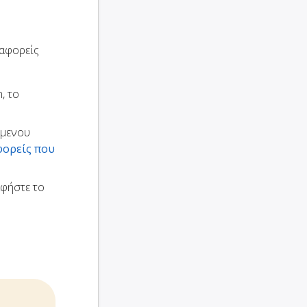
ταφορείς
, το
ώμενου
φορείς που
αφήστε το