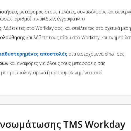
ποιήσεις μεταφοράς
στους πελάτες, συναδέλφους και συνεργ
ρώσεις, αριθμοί πινακίδων, έγγραφα κλπ)
ς
, λάβετέ τες στο Workday σας, και στείλτε τες στα σχετικά μέρη
κολούθησης
και λάβετέ τους πίσω στο Workday, και ενημερώσ
καθυστερημένες αποστολές
στα εισερχόμενα email σας
ορών
και αναφορές για όλους τους μεταφορείς σας
με προϋπολογισμένα ή προσυμφωνημένα ποσά
ενσωμάτωσης TMS Workday