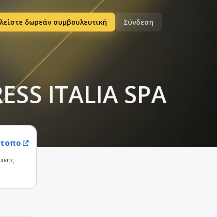
λείστε δωρεάν συμβουλευτική
Σύνδεση
SS ITALIA SPA
ότοπο
μικής