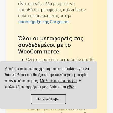
είναι εκτενής, αλλά μπορείτε να
προσθέσετε μεταφορείς που λείπουν
απλά επικοινωνώντας με την
υποστήριξη της Cargoson.
Όλοι οι μεταφορείς σας
συνδεδεμένοι με το
WooCommerce
Όλες οι κρατήσεις μεταφορών σας θα
μπορούσαν να γίνονται με τον ίδιο
Αυτός ο ιστότοπος χρησιμοποιεί cookies για να
τρόπο.
διασφαλίσει ότι θα έχετε την καλύτερη εμπειρία
Απλό API: Μία ενσωμάτωση από το
στον ιστότοπό μας.
Μάθετε περισσότερα
. Η
WooCommerce κατάστημα σας θα
πολιτική απορρήτου μας βρίσκεται
εδώ
.
καλύψει όλες τις παρούσες και
μελλοντικές
ενσωματώσεις
Προβολή όλων των ενσωματώσεων
Το κατάλαβα
μεταφορέων
σας.
Προβολή όλων των μεταφορέων
Η αίτηση για
ενσωμάτωση νέου