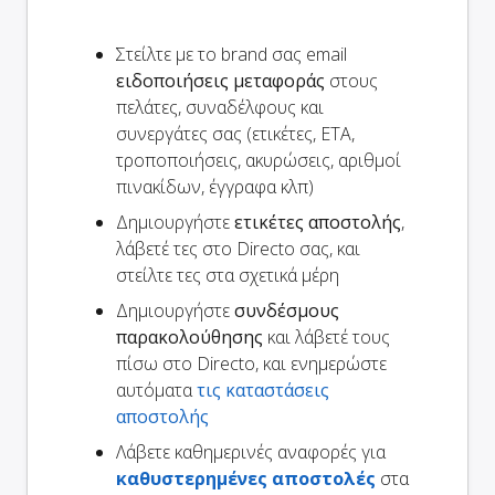
Στείλτε με το brand σας email
ειδοποιήσεις μεταφοράς
στους
πελάτες, συναδέλφους και
συνεργάτες σας (ετικέτες, ETA,
τροποποιήσεις, ακυρώσεις, αριθμοί
πινακίδων, έγγραφα κλπ)
Δημιουργήστε
ετικέτες αποστολής
,
λάβετέ τες στο Directo σας, και
στείλτε τες στα σχετικά μέρη
Δημιουργήστε
συνδέσμους
παρακολούθησης
και λάβετέ τους
πίσω στο Directo, και ενημερώστε
αυτόματα
τις καταστάσεις
αποστολής
Λάβετε καθημερινές αναφορές για
καθυστερημένες αποστολές
στα