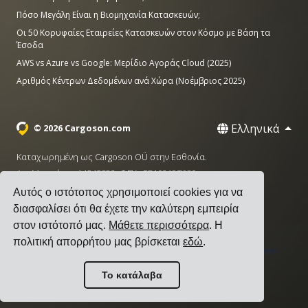
Πόσο Μεγάλη Είναι η Βιομηχανία Κατασκευών;
Οι 50 Κορυφαίες Εταιρείες Κατασκευών στον Κόσμο με Βάση τα
Έσοδα
AWS vs Azure vs Google: Μερίδιο Αγοράς Cloud (2025)
Αριθμός Κέντρων Δεδομένων ανά Χώρα (Νοέμβριος 2025)
Ελληνικά
© 2026 Cargoson.com
Καταχωρημένη ως Cargoson OÜ στην Εσθονία.
Αρ. Μητρώου: 14545832. ΦΠΑ: EE102137680.
Αυτός ο ιστότοπος χρησιμοποιεί cookies για να
Έδρα: Pärnu mnt. 141, 11314 Ταλίν, Εσθονία
διασφαλίσει ότι θα έχετε την καλύτερη εμπειρία
·
+372 5555 0028
hello@cargoson.com
στον ιστότοπό μας.
Μάθετε περισσότερα
. Η
πολιτική απορρήτου μας βρίσκεται
εδώ
.
Όροι Χρήσης
|
Πολιτική Απορρήτου
|
Πολιτική Cookies
Το κατάλαβα