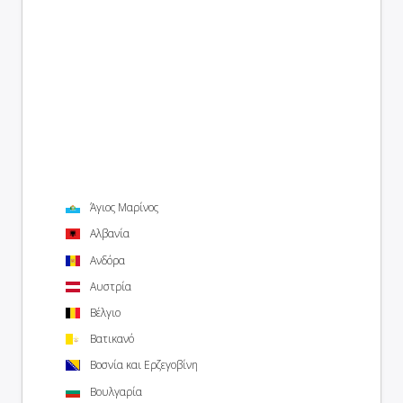
Άγιος Μαρίνος
Αλβανία
Ανδόρα
Αυστρία
Βέλγιο
Βατικανό
Βοσνία και Ερζεγοβίνη
Βουλγαρία