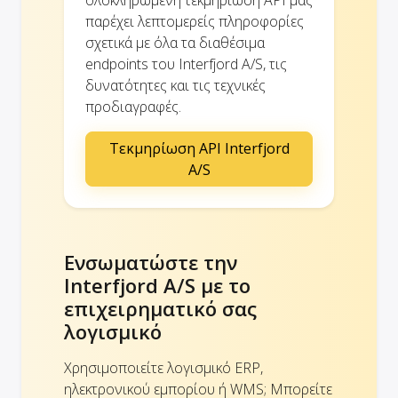
παρέχει λεπτομερείς πληροφορίες
σχετικά με όλα τα διαθέσιμα
endpoints του Interfjord A/S, τις
δυνατότητες και τις τεχνικές
προδιαγραφές.
Τεκμηρίωση API Interfjord
A/S
Ενσωματώστε την
Interfjord A/S με το
επιχειρηματικό σας
λογισμικό
Χρησιμοποιείτε λογισμικό ERP,
ηλεκτρονικού εμπορίου ή WMS; Μπορείτε