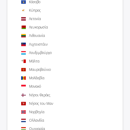
Κόσοβο
Κύπρος
Λετονία
Λευκορωσία
Λιθουανία
Λιχτενστάιν
Λουξεμβούργο
Μάλτα
Μαυροβούνιο
Μολδαβία
Μονακό
Νήσοι Φερόες
Νήσος του Μαν
Νορβηγία
Ολλανδία
Ουγγαρία