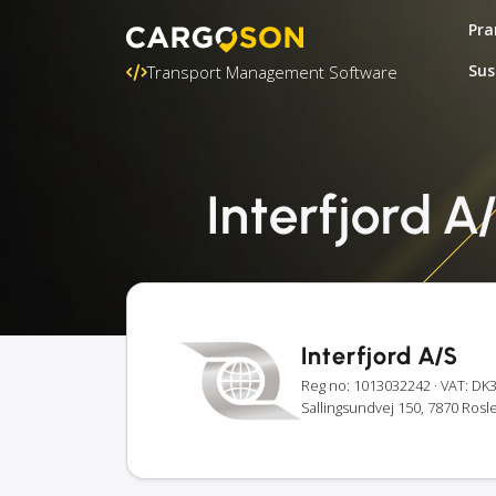
Pra
Sus
Transport Management Software
Interfjord A
Interfjord A/S
Reg no: 1013032242
· VAT: DK
Sallingsundvej 150, 7870 Ros