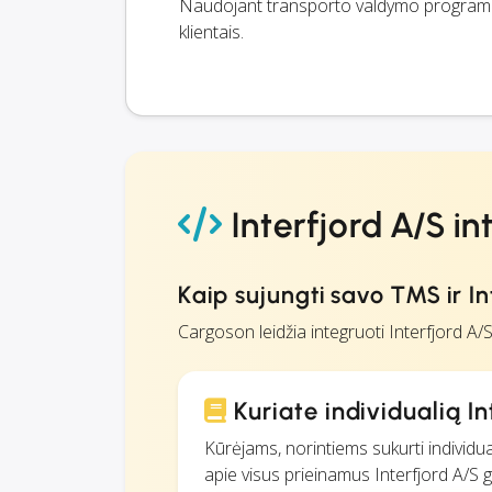
Naudojant transporto valdymo programin
klientais.
Interfjord A/S in
Kaip sujungti savo TMS ir In
Cargoson leidžia integruoti Interfjord A/
Kuriate individualią In
Kūrėjams, norintiems sukurti individua
apie visus prieinamus Interfjord A/S gal