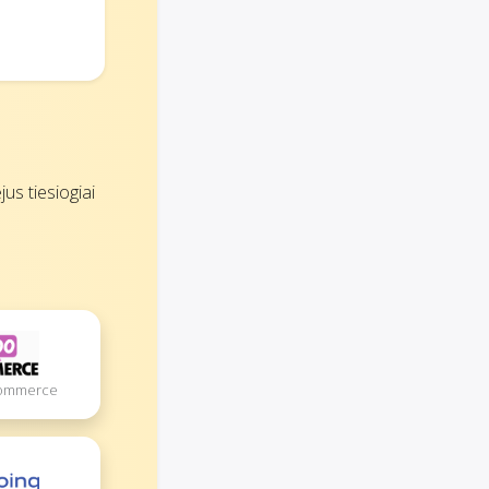
us tiesiogiai
Commerce