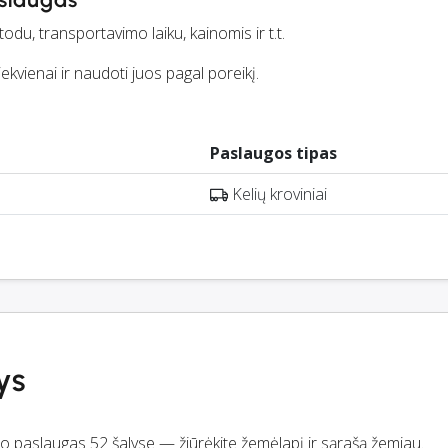
du, transportavimo laiku, kainomis ir t.t.
iekvienai ir naudoti juos pagal poreikį.
Paslaugos tipas
Kelių kroviniai
ys
iūlo paslaugas 52 šalyse — žiūrėkite žemėlapį ir sąrašą žemiau.