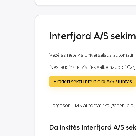
Interfjord A/S seki
Vežėjas neteikia universalaus automatin
Nesijaudinkite, vis tiek galite naudoti C
Pradėti sekti Interfjord A/S siuntas
Cargoson TMS automatiškai generuoja I
Dalinkitės Interfjord A/S se