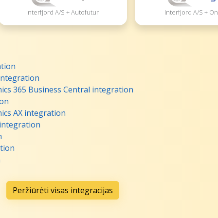
Interfjord A/S + Autofutur
Interfjord A/S + O
ation
integration
ics 365 Business Central integration
ion
ics AX integration
integration
n
tion
n
Peržiūrėti visas integracijas