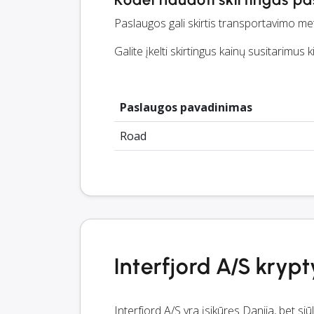
Paslaugos gali skirtis transportavimo meto
Galite įkelti skirtingus kainų susitarimus k
Paslaugos pavadinimas
Road
Interfjord A/S krypt
Interfjord A/S yra įsikūręs Danija, bet s