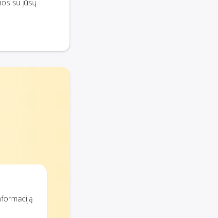
mos su jūsų
nformaciją