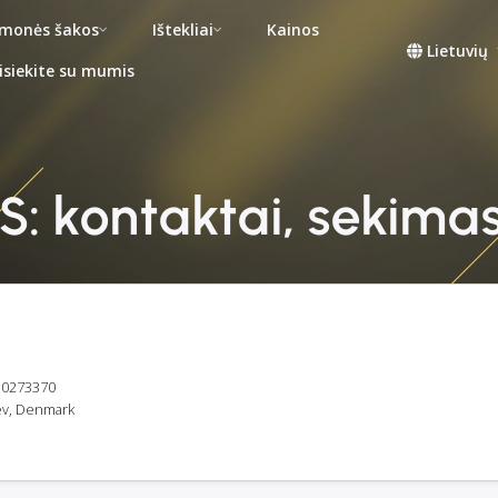
monės šakos
Ištekliai
Kainos
Lietuvių
isiekite su mumis
/S: kontaktai, sekimas
30273370
lev, Denmark