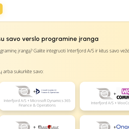
 su savo verslo programine įranga
inę įrangą? Galite integruoti Interfjord A/S ir kitus savo vežėj
ių arba sukurkite savo:
+
+
Interfjord A/S + Microsoft Dynamics 365
Interfjord A/S + Woo
Finance & Operations
+
+