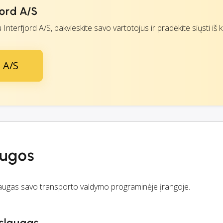
jord A/S
 Interfjord A/S, pakvieskite savo vartotojus ir pradėkite siųsti iš k
d A/S
augos
aslaugas savo transporto valdymo programinėje įrangoje.
aslaugas