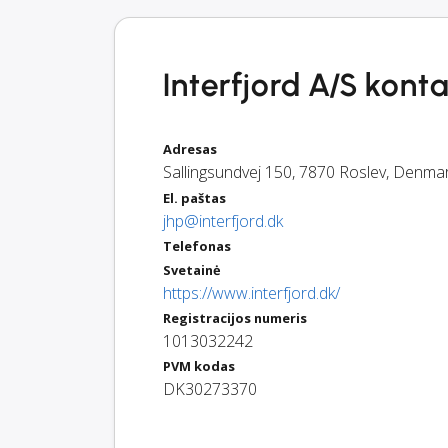
Interfjord A/S konta
Adresas
Sallingsundvej 150
,
7870
Roslev
,
Denma
El. paštas
jhp@interfjord.dk
Telefonas
Svetainė
https://www.interfjord.dk/
Registracijos numeris
1013032242
PVM kodas
DK30273370