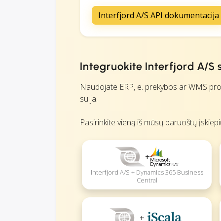
Interfjord A/S API dokumentacija
Integruokite Interfjord A/S
Naudojate ERP, e. prekybos ar WMS program
su ja.
Pasirinkite vieną iš mūsų paruoštų įskiep
+
Interfjord A/S + Dynamics 365 Business
Central
+