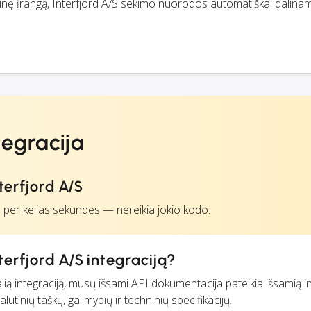
ę įrangą, Interfjord A/S sekimo nuorodos automatiškai dalina
tegracija
terfjord A/S
S per kelias sekundes — nereikia jokio kodo.
terfjord A/S integraciją?
lią integraciją, mūsų išsami API dokumentacija pateikia išsamią i
utinių taškų, galimybių ir techninių specifikacijų.