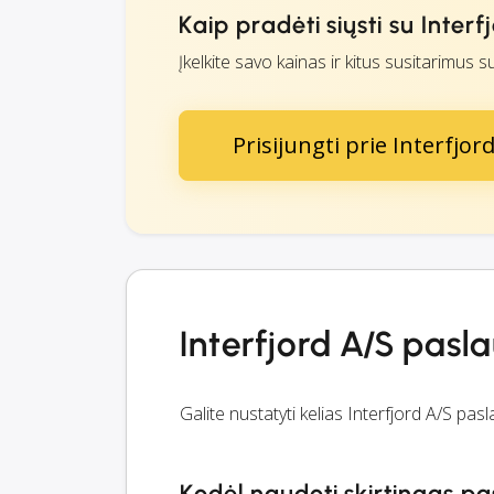
Kaip pradėti siųsti su Interf
Įkelkite savo kainas ir kitus susitarimus su
Prisijungti prie Interfjor
Interfjord A/S pasl
Galite nustatyti kelias Interfjord A/S p
Kodėl naudoti skirtingas p