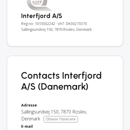
Interfjord A/S
Reg no: 1013032242
· VAT: DK30273370
Sallingsundvej 150, 7870 Roslev, Denmark
Contacts Interfjord
A/S (Danemark)
Adresse
Sallingsundvej 150
,
7870
Roslev
,
Denmark
Obtenir l'itinéraire
E-mail