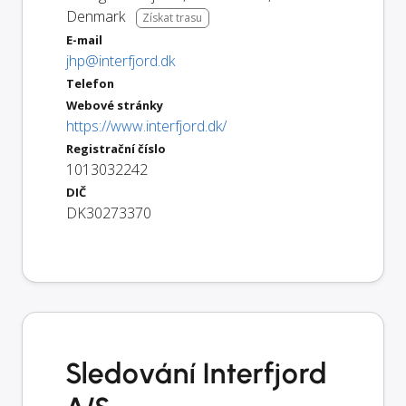
Denmark
Získat trasu
E-mail
jhp@interfjord.dk
Telefon
Webové stránky
https://www.interfjord.dk/
Registrační číslo
1013032242
DIČ
DK30273370
Sledování Interfjord