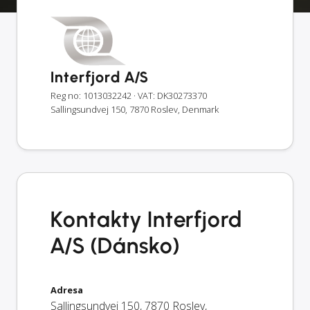
Interfjord A/S
Reg no: 1013032242
· VAT: DK30273370
Sallingsundvej 150, 7870 Roslev, Denmark
Kontakty Interfjord
A/S (Dánsko)
Adresa
Sallingsundvej 150
,
7870
Roslev
,