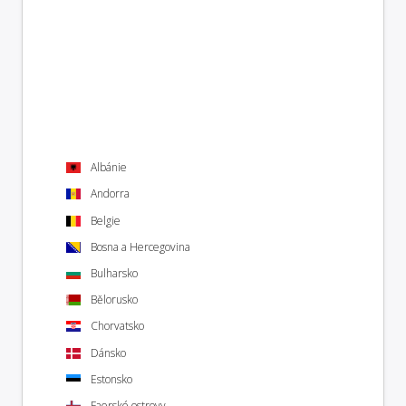
Albánie
Andorra
Belgie
Bosna a Hercegovina
Bulharsko
Bělorusko
Chorvatsko
Dánsko
Estonsko
Faerské ostrovy