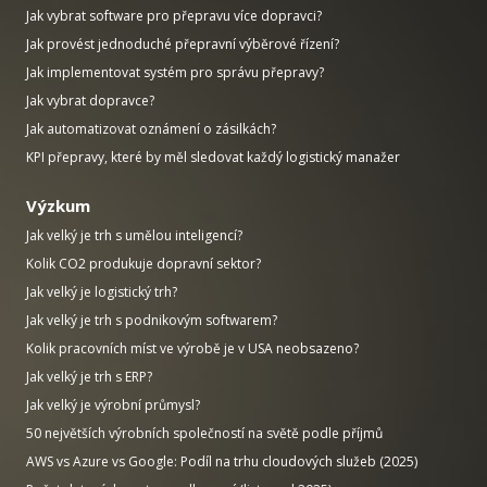
Jak vybrat software pro přepravu více dopravci?
Jak provést jednoduché přepravní výběrové řízení?
Jak implementovat systém pro správu přepravy?
Jak vybrat dopravce?
Jak automatizovat oznámení o zásilkách?
KPI přepravy, které by měl sledovat každý logistický manažer
Výzkum
Jak velký je trh s umělou inteligencí?
Kolik CO2 produkuje dopravní sektor?
Jak velký je logistický trh?
Jak velký je trh s podnikovým softwarem?
Kolik pracovních míst ve výrobě je v USA neobsazeno?
Jak velký je trh s ERP?
Jak velký je výrobní průmysl?
50 největších výrobních společností na světě podle příjmů
AWS vs Azure vs Google: Podíl na trhu cloudových služeb (2025)