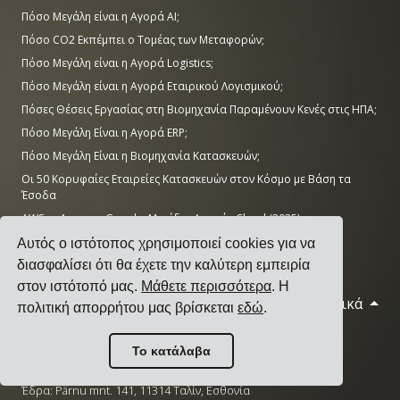
Πόσο Μεγάλη είναι η Αγορά AI;
Πόσο CO2 Εκπέμπει ο Τομέας των Μεταφορών;
Πόσο Μεγάλη είναι η Αγορά Logistics;
Πόσο Μεγάλη είναι η Αγορά Εταιρικού Λογισμικού;
Πόσες Θέσεις Εργασίας στη Βιομηχανία Παραμένουν Κενές στις ΗΠΑ;
Πόσο Μεγάλη Είναι η Αγορά ERP;
Πόσο Μεγάλη Είναι η Βιομηχανία Κατασκευών;
Οι 50 Κορυφαίες Εταιρείες Κατασκευών στον Κόσμο με Βάση τα
Έσοδα
AWS vs Azure vs Google: Μερίδιο Αγοράς Cloud (2025)
Αριθμός Κέντρων Δεδομένων ανά Χώρα (Νοέμβριος 2025)
Αυτός ο ιστότοπος χρησιμοποιεί cookies για να
διασφαλίσει ότι θα έχετε την καλύτερη εμπειρία
στον ιστότοπό μας.
Μάθετε περισσότερα
. Η
Ελληνικά
© 2026 Cargoson.com
πολιτική απορρήτου μας βρίσκεται
εδώ
.
Καταχωρημένη ως Cargoson OÜ στην Εσθονία.
Το κατάλαβα
Αρ. Μητρώου: 14545832. ΦΠΑ: EE102137680.
Έδρα: Pärnu mnt. 141, 11314 Ταλίν, Εσθονία