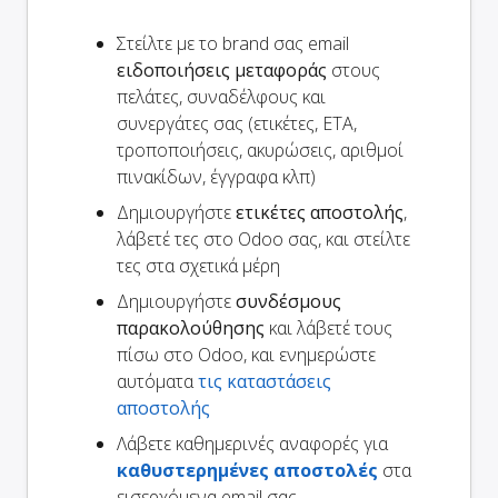
Στείλτε με το brand σας email
ειδοποιήσεις μεταφοράς
στους
πελάτες, συναδέλφους και
συνεργάτες σας (ετικέτες, ETA,
τροποποιήσεις, ακυρώσεις, αριθμοί
πινακίδων, έγγραφα κλπ)
Δημιουργήστε
ετικέτες αποστολής
,
λάβετέ τες στο Odoo σας, και στείλτε
τες στα σχετικά μέρη
Δημιουργήστε
συνδέσμους
παρακολούθησης
και λάβετέ τους
πίσω στο Odoo, και ενημερώστε
αυτόματα
τις καταστάσεις
αποστολής
Λάβετε καθημερινές αναφορές για
καθυστερημένες αποστολές
στα
εισερχόμενα email σας