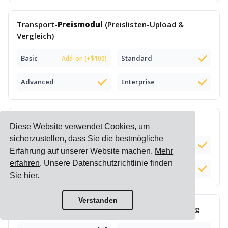
Transport-
Preismodul
(Preislisten-Upload &
Vergleich)
Basic
Standard
Add-on (+$100)
Advanced
Enterprise
Intelligente
E-Commerce-Preisliste
Diese Website verwendet Cookies, um
sicherzustellen, dass Sie die bestmögliche
Basic
Standard
Erfahrung auf unserer Website machen.
Mehr
erfahren
. Unsere Datenschutzrichtlinie finden
Advanced
Enterprise
Sie
hier
.
Verstanden
Komplexe
Zuschlagsberechnung
& -verwaltung