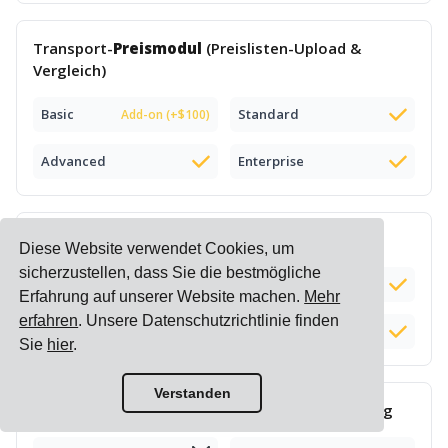
Transport-
Preismodul
(Preislisten-Upload &
Vergleich)
Basic
Standard
Add-on (+$100)
Advanced
Enterprise
Intelligente
E-Commerce-Preisliste
Diese Website verwendet Cookies, um
sicherzustellen, dass Sie die bestmögliche
Basic
Standard
Erfahrung auf unserer Website machen.
Mehr
erfahren
. Unsere Datenschutzrichtlinie finden
Advanced
Enterprise
Sie
hier
.
Verstanden
Komplexe
Zuschlagsberechnung
& -verwaltung