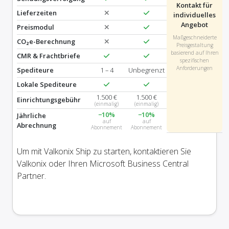
Kontakt für
Lieferzeiten
individuelles
Angebot
Preismodul
Maßgeschneiderte
CO₂e-Berechnung
Preisgestaltung
basierend auf Ihren
CMR & Frachtbriefe
spezifischen
Anforderungen
Spediteure
1 – 4
Unbegrenzt
Lokale Spediteure
1.500 €
1.500 €
Einrichtungsgebühr
(einmalig)
(einmalig)
−10%
−10%
Jährliche
auf
auf
Abrechnung
Abonnement
Abonnement
Um mit Valkonix Ship zu starten, kontaktieren Sie
Valkonix oder Ihren Microsoft Business Central
Partner.