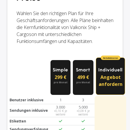
Wählen Sie den richtigen Plan für Ihre
Geschäftsanforderungen. Alle Pläne beinhalten
die Kernfunktionalität von Valkonix Ship +
Cargoson mit unterschiedlichen
Funktionsumfängen und Kapazitäten.
Am beliebtesten
Simple
Smart
Individuell
299 €
499 €
Angebot
pro Monat
pro Monat
anfordern
Benutzer inklusive
1
3
3.000
5.000
Sendungen inklusive
+0,10 € je
+0,08 € je
weitere
weitere
Etiketten
Sendungsverfolgung