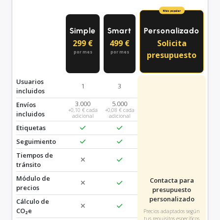
Más popular
Simple
Smart
Personalizado
299 €
499 €
Solicita
por mes
por mes
presupuesto
Usuarios
1
3
incluidos
3.000
5.000
Envíos
+0,10 € cada
+0,08 € cada
incluidos
adicional
adicional
Etiquetas
Seguimiento
Tiempos de
tránsito
Módulo de
Contacta para
precios
presupuesto
personalizado
Cálculo de
CO₂e
Precios adaptados según
tus requisitos específicos