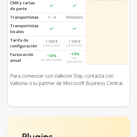
CMR y cartas
de porte
Transportistas
1 – 4
Ilimitados
Transportistas
locales
Tarifa de
1.500 €
1.500 €
configuración
(única vez)
(única vez)
−10%
Facturación
−10%
en
anual
en suscripción
suscripción
Para comenzar con Valkonix Ship, contacta con
Valkonix o tu partner de Microsoft Business Central.
Plugins