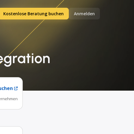
Kostenlose Beratung buchen
Anmelden
egration
uchen
nternehmen