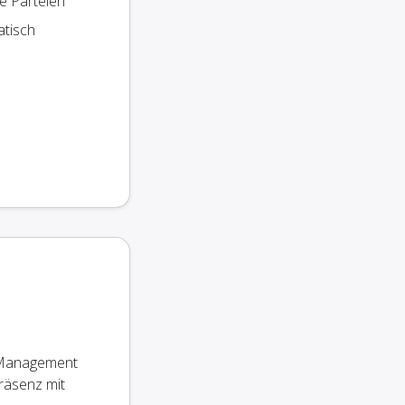
te Parteien
atisch
e Management
Präsenz mit