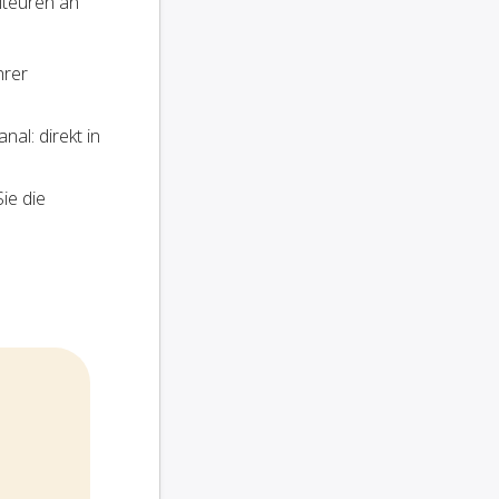
iteuren an
hrer
al: direkt in
ie die