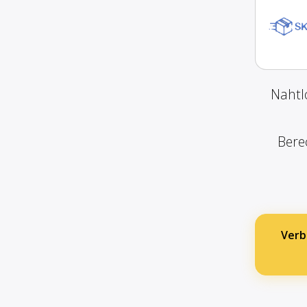
Nahtl
Bere
Verb