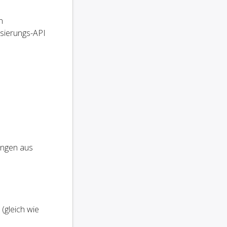
n
isierungs-API
ungen aus
(gleich wie