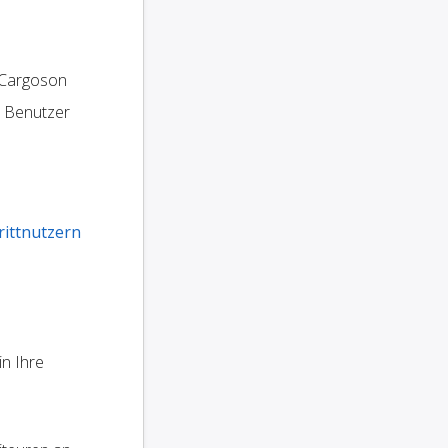
 Cargoson
e Benutzer
rittnutzern
in Ihre