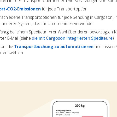
iten
für den Transport oder fordern Sie Schätzungen von Sped
ort-CO2-Emissionen
für jede Transportoption
rschiedene Transportoptionen für jede Sendung in Cargoson, I
 anderen System, das Ihr Unternehmen verwendet
ftrag
bei einem Spediteur Ihrer Wahl über deren bevorzugten Kan
ter E-Mail (siehe
die mit Cargoson integrierten Spediteure
)
, um die
Transportbuchung zu automatisieren
und lassen S
ur auswählen