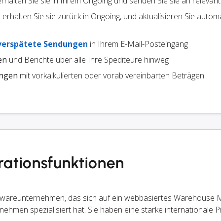
 erhalten Sie sie in Ihrem Ongoing und senden Sie sie an relevan
erhalten Sie sie zurück in Ongoing, und aktualisieren Sie autom
verspätete Sendungen
in Ihrem E-Mail-Posteingang
en
und Berichte über alle Ihre Spediteure hinweg
ungen
mit vorkalkulierten oder vorab vereinbarten Beträgen
ationsfunktionen
oftwareunternehmen, das sich auf ein webbasiertes Warehous
nehmen spezialisiert hat. Sie haben eine starke internationale 