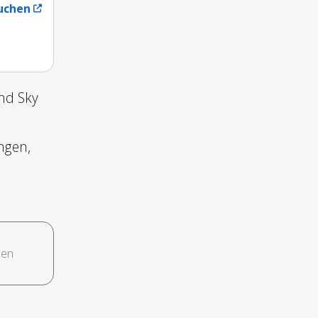
uchen
nd Sky
ngen,
hen