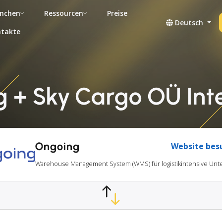
nchen
Ressourcen
Preise
Deutsch
takte
 + Sky Cargo OÜ Int
Ongoing
Website bes
Warehouse Management System (WMS) für logistikintensive U