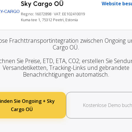
Sky Cargo OÜ
Website bes
Reg no: 16072898
· VAT: EE102410019
Kuma tee 1, 75312 Peetri, Estonia
ose Frachttransportintegration zwischen Ongoing u
Cargo OÜ.
chnen Sie Preise, ETD, ETA, CO2; erstellen Sie Sendu
Versandetiketten, Tracking-Links und gebrandete
Benachrichtigungen automatisch.
inden Sie Ongoing + Sky
Kostenlose Demo buc
Cargo OÜ