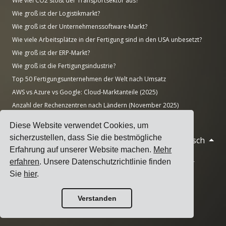
Wie viel CO2 stößt der Transportsektor aus?
Wie groß ist der Logistikmarkt?
Wie groß ist der Unternehmenssoftware-Markt?
Wie viele Arbeitsplätze in der Fertigung sind in den USA unbesetzt?
Wie groß ist der ERP-Markt?
Wie groß ist die Fertigungsindustrie?
Top 50 Fertigungsunternehmen der Welt nach Umsatz
AWS vs Azure vs Google: Cloud-Marktanteile (2025)
Anzahl der Rechenzentren nach Ländern (November 2025)
Diese Website verwendet Cookies, um
sicherzustellen, dass Sie die bestmögliche
Deutsch
© 2026 Cargoson.com
Erfahrung auf unserer Website machen.
Mehr
Registriert als Cargoson OÜ in Estland. Reg.-Nr.: 14545832. USt-
erfahren
. Unsere Datenschutzrichtlinie finden
IdNr.: EE102137680.
Sie
hier
.
Hauptsitz: Pärnu mnt. 141, 11314 Tallinn, Estland
Verstanden
·
+372 5555 0028
hello@cargoson.com