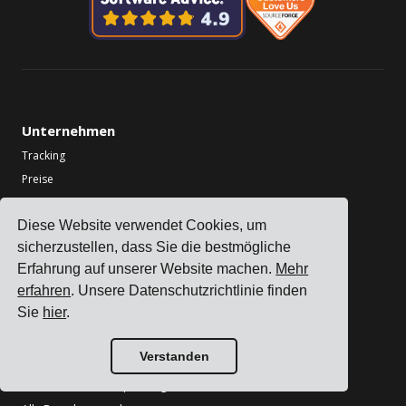
Unternehmen
Tracking
Preise
Kundengeschichten
Diese Website verwendet Cookies, um
Kontakte
sicherzustellen, dass Sie die bestmögliche
Partner werden
Erfahrung auf unserer Website machen.
Mehr
Branchen
erfahren
. Unsere Datenschutzrichtlinie finden
Sie
hier
.
TMS für Elektronikhersteller
TMS für Chemiehersteller
Verstanden
TMS für Metall- und Maschinenhersteller
TMS für Druck & Verpackung