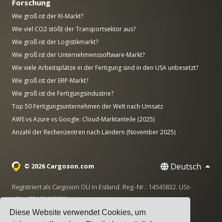
Forschung
Wie groß ist der KI-Markt?
Wie viel CO2 stößt der Transportsektor aus?
Wie groß ist der Logistikmarkt?
Wie groß ist der Unternehmenssoftware-Markt?
Wie viele Arbeitsplätze in der Fertigung sind in den USA unbesetzt?
Wie groß ist der ERP-Markt?
Wie groß ist die Fertigungsindustrie?
Top 50 Fertigungsunternehmen der Welt nach Umsatz
AWS vs Azure vs Google: Cloud-Marktanteile (2025)
Anzahl der Rechenzentren nach Ländern (November 2025)
Deutsch
© 2026 Cargoson.com
Registriert als Cargoson OÜ in Estland. Reg.-Nr.: 14545832. USt-
IdNr.: EE102137680.
Diese Website verwendet Cookies, um
Hauptsitz: Pärnu mnt. 141, 11314 Tallinn, Estland