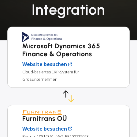
Integration
Microsoft Dynamics 365
Finance & Operations
Website besuchen
Cloud-basiertes ERP-System für
Großunternehmen
Furnitrans OÜ
Website besuchen
Reg no: 10814361
· VAT: EE100725023