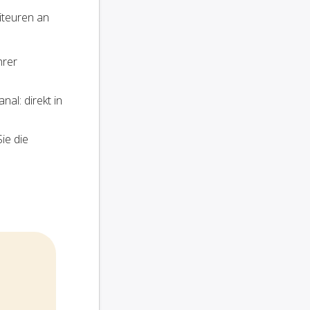
iteuren an
hrer
al: direkt in
ie die