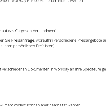
genden Workday Basisdokumenten initiiert werden:
ie auf das Cargoson-Versandmenü.
ken Sie
Preisanfrage
, woraufhin verschiedene Preisangebote a
 Ihren persönlichen Preislisten).
f verschiedenen Dokumenten in Workday an Ihre Spediteure g
ument kopiert, können aber bearbeitet werden.