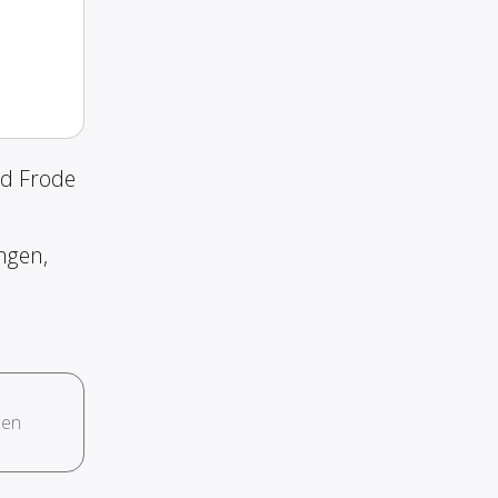
nd Frode
ngen,
hen