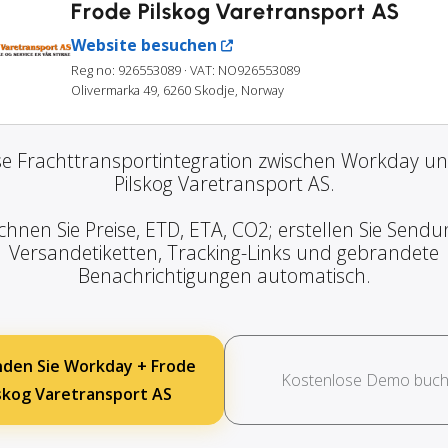
Frode Pilskog Varetransport AS
Website besuchen
Reg no: 926553089
· VAT: NO926553089
Olivermarka 49, 6260 Skodje, Norway
e Frachttransportintegration zwischen Workday u
Pilskog Varetransport AS.
chnen Sie Preise, ETD, ETA, CO2; erstellen Sie Sendu
Versandetiketten, Tracking-Links und gebrandete
Benachrichtigungen automatisch.
nden Sie Workday + Frode
Kostenlose Demo buc
lskog Varetransport AS