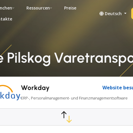
nchen
Ressourcen
Preise
Deutsch
takte
Pilskog Varetranspo
Workday
Website bes
ERP-, Personalmanagement- und Finanzmanagementsoftware