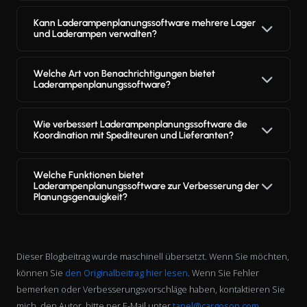
Kann Laderampenplanungssoftware mehrere Lager
und Laderampen verwalten?
Welche Art von Benachrichtigungen bietet
Laderampenplanungssoftware?
Wie verbessert Laderampenplanungssoftware die
Koordination mit Spediteuren und Lieferanten?
Welche Funktionen bietet
Laderampenplanungssoftware zur Verbesserung der
Planungsgenauigkeit?
Dieser Blogbeitrag wurde maschinell übersetzt. Wenn Sie möchten,
können Sie
den Originalbeitrag hier lesen
. Wenn Sie Fehler
bemerken oder Verbesserungsvorschläge haben, kontaktieren Sie
mich, den Autor, bitte per E-Mail unter
tanel@cargoson.com
.