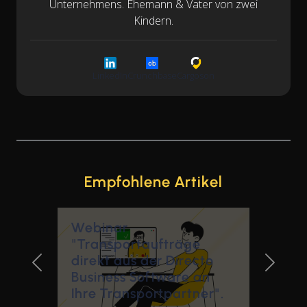
Unternehmens. Ehemann & Vater von zwei
Kindern.
LinkedIn
Crunchbase
Cargoson
Empfohlene Artikel
Webinar
"Transportaufträge
direkt aus der Directo
Previous Slide
Next Sl
Business Software an
Ihre Transportpartner".