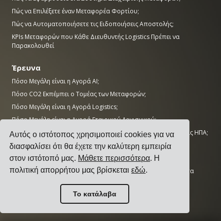
Πώς να Επιλέξετε έναν Μεταφορέα Φορτίου;
Πώς να Αυτοματοποιήσετε τις Ειδοποιήσεις Αποστολής;
KPIs Μεταφορών που Κάθε Διευθυντής Logistics Πρέπει να
Παρακολουθεί
Έρευνα
Πόσο Μεγάλη είναι η Αγορά AI;
Πόσο CO2 Εκπέμπει ο Τομέας των Μεταφορών;
Πόσο Μεγάλη είναι η Αγορά Logistics;
Πόσο Μεγάλη είναι η Αγορά Εταιρικού Λογισμικού;
Πόσες Θέσεις Εργασίας στη Βιομηχανία Παραμένουν Κενές στις ΗΠΑ;
Αυτός ο ιστότοπος χρησιμοποιεί cookies για να
Πόσο Μεγάλη Είναι η Αγορά ERP;
διασφαλίσει ότι θα έχετε την καλύτερη εμπειρία
Πόσο Μεγάλη Είναι η Βιομηχανία Κατασκευών;
στον ιστότοπό μας.
Μάθετε περισσότερα
. Η
πολιτική απορρήτου μας βρίσκεται
εδώ
.
Οι 50 Κορυφαίες Εταιρείες Κατασκευών στον Κόσμο με Βάση τα
Έσοδα
AWS vs Azure vs Google: Μερίδιο Αγοράς Cloud (2025)
Το κατάλαβα
Αριθμός Κέντρων Δεδομένων ανά Χώρα (Νοέμβριος 2025)