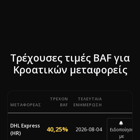
Τρέχουσες τιμές BAF για
Κροατικών μεταφορείς
ΤΡΈΧΟΝ
ΤΕΛΕΥΤΑΊΑ
ΜΕΤΑΦΟΡΈΑΣ
BAF
ΕΝΗΜΈΡΩΣΗ
Τρέχοντα ποσοστά Bunker Adjustment Factor (BAF) από
DHL Express
40,25%
2026-08-04
Ειδοποίησέ
(HR)
με