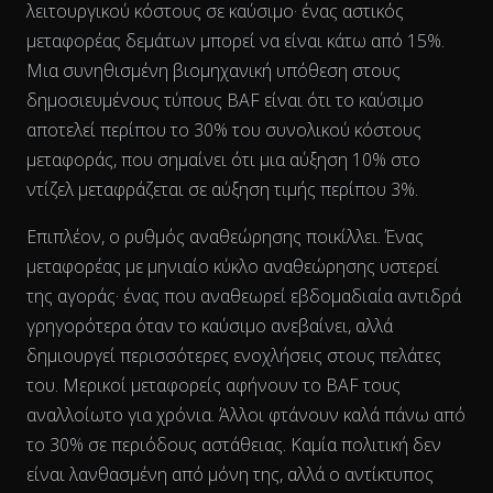
λειτουργικού κόστους σε καύσιμο· ένας αστικός
The chart has 2 Y axes displaying % and EUR/L.
μεταφορέας δεμάτων μπορεί να είναι κάτω από 15%.
Μια συνηθισμένη βιομηχανική υπόθεση στους
δημοσιευμένους τύπους BAF είναι ότι το καύσιμο
αποτελεί περίπου το 30% του συνολικού κόστους
μεταφοράς, που σημαίνει ότι μια αύξηση 10% στο
ντίζελ μεταφράζεται σε αύξηση τιμής περίπου 3%.
Επιπλέον, ο ρυθμός αναθεώρησης ποικίλλει. Ένας
μεταφορέας με μηνιαίο κύκλο αναθεώρησης υστερεί
της αγοράς· ένας που αναθεωρεί εβδομαδιαία αντιδρά
γρηγορότερα όταν το καύσιμο ανεβαίνει, αλλά
δημιουργεί περισσότερες ενοχλήσεις στους πελάτες
του. Μερικοί μεταφορείς αφήνουν το BAF τους
αναλλοίωτο για χρόνια. Άλλοι φτάνουν καλά πάνω από
το 30% σε περιόδους αστάθειας. Καμία πολιτική δεν
είναι λανθασμένη από μόνη της, αλλά ο αντίκτυπος