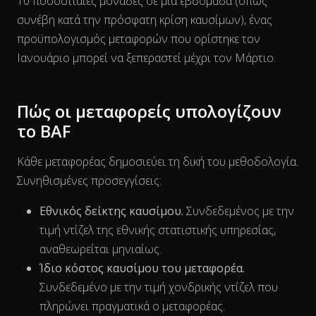
10 ποσοστιαίες μονάδες σε μια εβδομάδα (όπως
συνέβη κατά την πρόσφατη κρίση καυσίμων), ένας
προϋπολογισμός μεταφορών που ορίστηκε τον
Ιανουάριο μπορεί να ξεπεραστεί μέχρι τον Μάρτιο.
Πώς οι μεταφορείς υπολογίζουν
το BAF
Κάθε μεταφορέας δημοσιεύει τη δική του μεθοδολογία.
Συνηθισμένες προσεγγίσεις:
Εθνικός δείκτης καυσίμου.
Συνδεδεμένος με την
τιμή ντίζελ της εθνικής στατιστικής υπηρεσίας,
αναθεωρείται μηνιαίως.
Ίδιο κόστος καυσίμου του μεταφορέα.
The chart has 1 X axis displaying Time. Data ranges from 202
Συνδεδεμένο με την τιμή χονδρικής ντίζελ που
πληρώνει πραγματικά ο μεταφορέας.