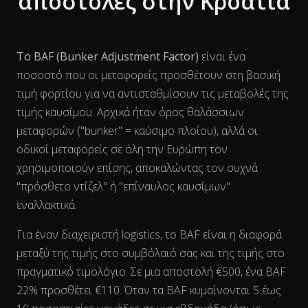
αποστολές στην Κροατία
Το BAF (Bunker Adjustment Factor)
είναι ένα
ποσοστό που οι μεταφορείς προσθέτουν στη βασική
τιμή φορτίου για να αντισταθμίσουν τις μεταβολές της
τιμής καυσίμου. Αρχικά ήταν όρος θαλάσσιων
μεταφορών ("bunker" = καύσιμο πλοίου), αλλά οι
οδικοί μεταφορείς σε όλη την Ευρώπη τον
χρησιμοποιούν επίσης, αποκαλώντας τον συχνά
"πρόσθετο ντίζελ" ή "επίναυλος καυσίμων"
εναλλακτικά.
Για έναν διαχειριστή logistics, το BAF είναι η διαφορά
View as data table, Chart
μεταξύ της τιμής στο συμβόλαιό σας και της τιμής στο
πραγματικό τιμολόγιο. Σε μια αποστολή €500, ένα BAF
22% προσθέτει €110. Όταν τα BAF κυμαίνονται 5 έως