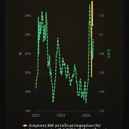
26%
1.92
24%
1.8
EUR/L
22%
1.68
%
Chart
20%
1.56
18%
1.44
16%
1.32
2022
2024
2026
Διάμεσος BAF μεταξύ μεταφορέων (%)