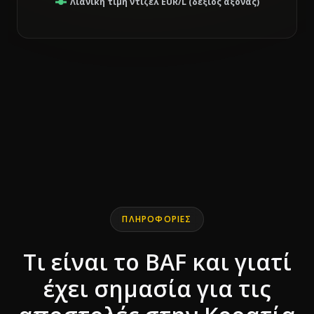
Λιανική τιμή ντίζελ EUR/L (δεξιός άξονας)
End of interactive chart.
Line chart with 2 lines.
ΠΛΗΡΟΦΟΡΊΕΣ
Τι είναι το BAF και γιατί
έχει σημασία για τις