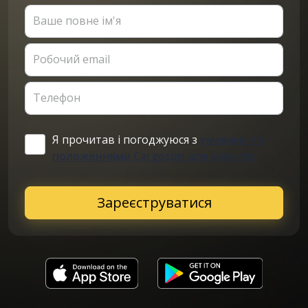
Ваше повне ім'я
Робочий email
Телефон
Я прочитав і погоджуюся з
умовами та
положеннями Cargoson для клієнтів
Зареєструватися