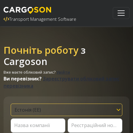
Transport Management Software
Почніть роботу
з
Cargoson
Вже маєте обліковий запис?
Увійти
Ви перевізник?
Зареєструвати обліковий запис
перевізника
Назва компанії
Реєстраційний номер