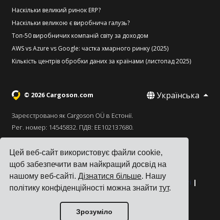
Наскільки великий ринок ERP?
Наскільки великою є виробнича галузь?
Топ-50 виробничих компаній світу за доходом
AWS vs Azure vs Google: частка хмарного ринку (2025)
Кількість центрів обробки даних за країнами (листопад 2025)
Українська
© 2026 Cargoson.com
Зареєстровано як Cargoson OÜ в Естонії.
Рег. номер: 14545832. ПДВ: EE102137680.
Головний офіс: Pärnu mnt. 141, 11314 Tallinn, Естонія
Цей веб-сайт використовує файли cookie,
·
+372 5555 0028
hello@cargoson.com
щоб забезпечити вам найкращий досвід на
нашому веб-сайті.
Дізнатися більше
. Нашу
Умови надання послуг
|
Політика конфіденційності
|
політику конфіденційності можна знайти
тут
.
Політика використання файлів cookie
Зрозуміло