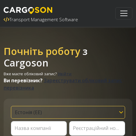
Transport Management Software
Почніть роботу
з
Cargoson
Вже маєте обліковий запис?
Увійти
Ви перевізник?
Зареєструвати обліковий запис
перевізника
Назва компанії
Реєстраційний номер