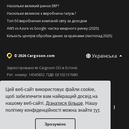
Наскільки великий ринок ERP?
Наскільки великою є виробнича галузь?
Топ-50 виробничих компаній світу за доходом
AWS vs Azure vs Google: частка хмарного ринку (2025)
Кількість центрів обробки даних за країнами (листопад 2025)
Українська
© 2026 Cargoson.com
Зареєстровано як Cargoson OÜ в Естонії.
Рег. номер: 14545832. ПДВ: EE102137680.
Головний офіс: Pärnu mnt. 141, 11314 Tallinn, Естонія
Цей веб-сайт використовує файли cookie,
·
+372 5555 0028
hello@cargoson.com
щоб забезпечити вам найкращий досвід на
нашому веб-сайті.
Дізнатися більше
. Нашу
Умови надання послуг
|
Політика конфіденційності
|
політику конфіденційності можна знайти
тут
.
Політика використання файлів cookie
Зрозуміло