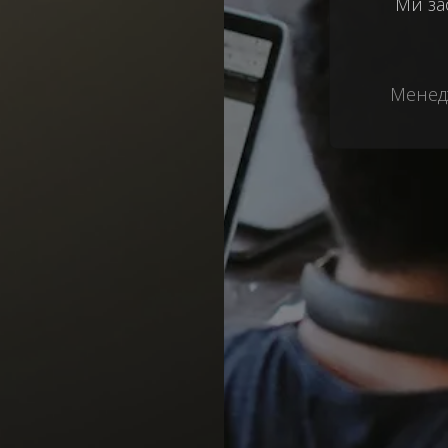
Ми за
Менедж