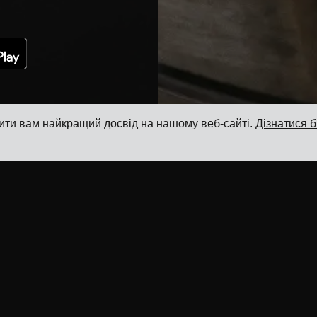
ити вам найкращий досвід на нашому веб-сайті.
Дізнатися 
Ресурси
Продукт
Блог
Система управління транспортом