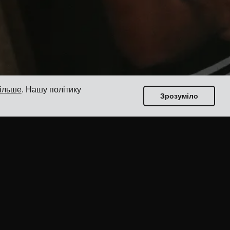
більше
. Нашу політику
Зрозуміло
Посібники
Топ-17 програмного забезпечення для
управління транспортом для