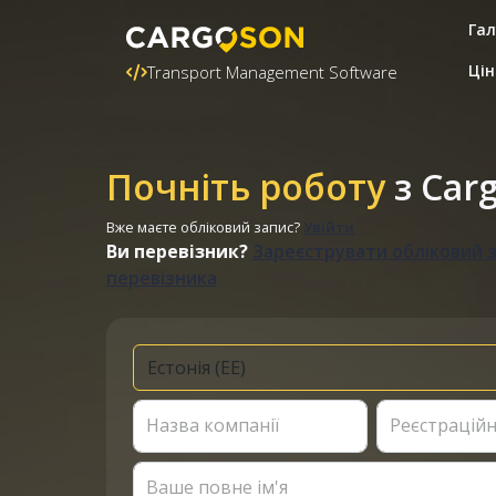
Гал
Цін
Transport Management Software
Почніть роботу
з Car
Вже маєте обліковий запис?
Увійти
Ви перевізник?
Зареєструвати обліковий 
перевізника
Назва компанії
Реєстрацій
Ваше повне ім'я