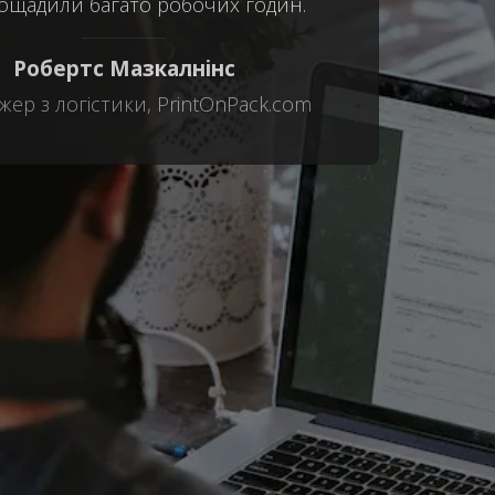
ощадили багато робочих годин.
Робертс Мазкалнінс
ер з логістики, PrintOnPack.com