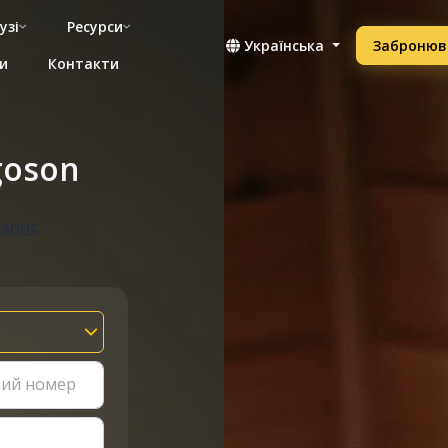
узі
Ресурси
Українська
Забронюв
и
Контакти
goson
запис
ний номер