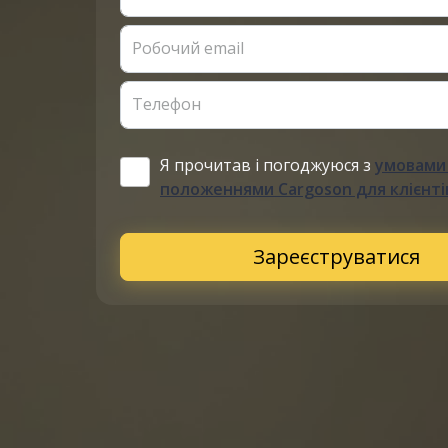
Робочий email
Телефон
Я прочитав і погоджуюся з
умовами
положеннями Cargoson для клієнті
Зареєструватися