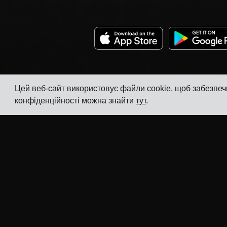
Цей веб-сайт використовує файли cookie, щоб забезпеч
конфіденційності можна знайти
тут
.
Компанія
Галузі
Відстеження
TMS для виробників
електроніки