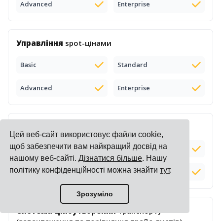
Advanced
Enterprise
Управління
spot-цінами
Basic
Standard
Advanced
Enterprise
Публічні
онлайн-ціни
від перевізників
Цей веб-сайт використовує файли cookie,
щоб забезпечити вам найкращий досвід на
Basic
Standard
нашому веб-сайті.
Дізнатися більше
. Нашу
політику конфіденційності можна знайти
тут
.
Advanced
Enterprise
Зрозуміло
Система ціноутворення
транспорту