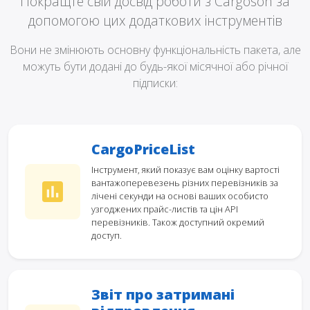
Покращте свій досвід роботи з Cargoson за
допомогою цих додаткових інструментів
Вони не змінюють основну функціональність пакета, але
можуть бути додані до будь-якої місячної або річної
підписки:
CargoPriceList
Інструмент, який показує вам оцінку вартості
вантажоперевезень різних перевізників за
лічені секунди на основі ваших особисто
узгоджених прайс-листів та цін API
перевізників. Також доступний окремий
доступ.
Звіт про затримані