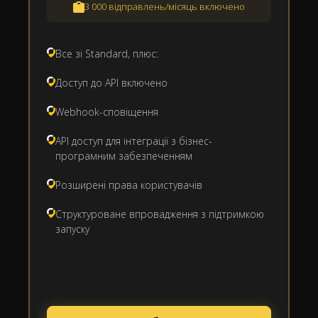
3 000 відправлень/місяць включено
Все зі Standard, плюс:
Доступ до API включено
Webhook-сповіщення
API доступ для інтеграції з бізнес-
програмним забезпеченням
Розширені права користувачів
Структуроване впровадження з підтримкою
запуску