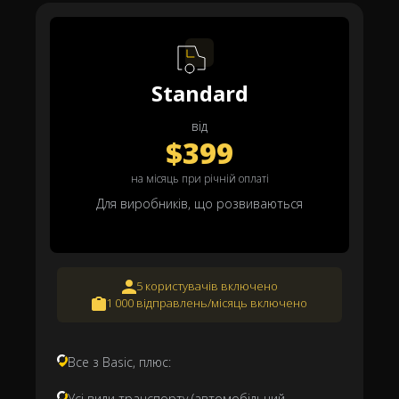
Standard
від
$399
на місяць при річній оплаті
Для виробників, що розвиваються
5 користувачів включено
1 000 відправлень/місяць включено
Все з Basic, плюс:
Усі види транспорту (автомобільний,