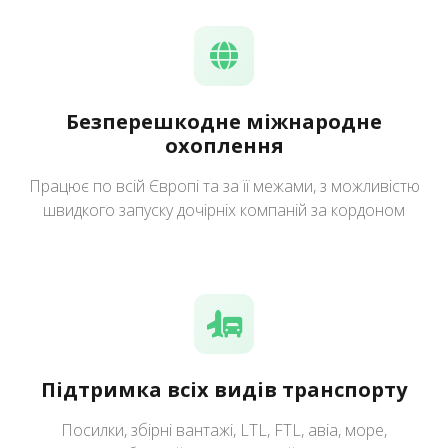
Безперешкодне міжнародне
охоплення
Працює по всій Європі та за її межами, з можливістю
швидкого запуску дочірніх компаній за кордоном
Підтримка всіх видів транспорту
Посилки, збірні вантажі, LTL, FTL, авіа, море,