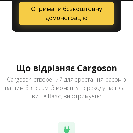
Отримати безкоштовну
демонстрацію
Що відрізняє Cargoson
Cargoson створений для зростання разом з
вашим бізнесом. З моменту переходу на план
вище Basic, ви отримуєте: