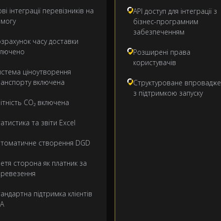
ві інтеграції перевізників на
API доступ для інтеграції з
имогу
бізнес-програмним
забезпеченням
зрахунок часу доставки
ключено
Розширені права
користувачів
истема ціноутворення
ранспорту включена
Структуроване впровадже
з підтримкою запуску
ітність CO₂ включена
атистика та звіти Excel
втоматичне створення DGD
етя сторона як платник за
еревезення
андартна підтримка клієнтів
LA