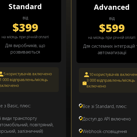
Standard
Advanced
від
від
$399
$599
на місяць при річній оплаті
на місяць при річній оплаті
Для виробників, що
Для системних інтеграцій 
розвиваються
автоматизації
5 користувачів включено
10 користувачів включе
1 000 відправлень/місяць
3 000 відправлень/місяць
включено
включено
е з Basic, плюс:
Все зі Standard, плюс:
і види транспорту
Доступ до API включено
втомобільний, повітряний,
рський, залізничний)
Webhook-сповіщення