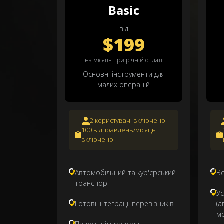
Basic
від
$199
на місяць при річній оплаті
Основні інструменти для
малих операцій
2 користувачі включено
100 відправлень/місяць
включено
Автомобільний та кур'єрський
Вс
транспорт
Ус
Готові інтеграції перевізників
(а
мо