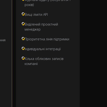
років)
Вищі ліміти API
Виділений проєктний
менеджер
Пріоритетна лінія підтримки
ння
Індивідуальні інтеграції
Кілька облікових записів
компанії