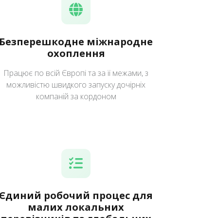
Безперешкодне міжнародне
охоплення
Працює по всій Європі та за її межами, з
можливістю швидкого запуску дочірніх
компаній за кордоном
Єдиний робочий процес для
малих локальних