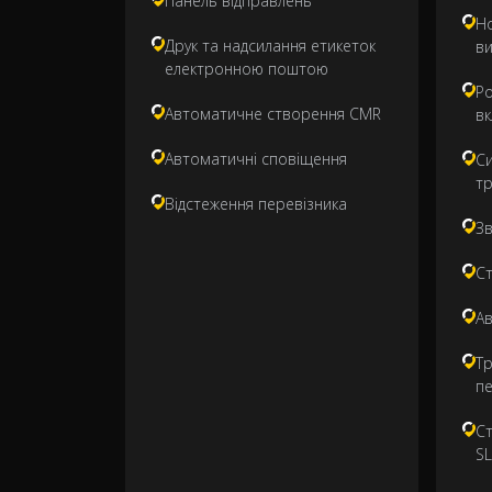
Панель відправлень
Но
Друк та надсилання етикеток
в
електронною поштою
Ро
Автоматичне створення CMR
в
Автоматичні сповіщення
С
т
Відстеження перевізника
Зв
Ст
А
Тр
п
Ст
S