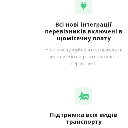
Всі нові інтеграції
перевізників включені в
щомісячну плату
Ніколи не турбуйтеся про приховані
витрати або витрати на кожного
перевізника
Підтримка всіх видів
транспорту