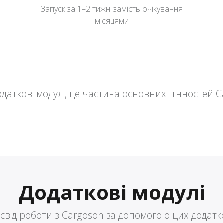
Запуск за 1–2 тижні замість очікування
місяцями
одаткові модулі, це частина основних цінностей C
Додаткові модулі
свід роботи з Cargoson за допомогою цих додатк