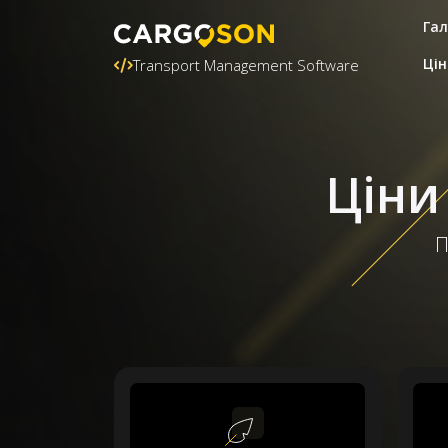
Гал
Цін
Transport Management Software
Ціни
П