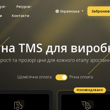
узі
Ресурси
Українська
Забронюв
и
Контакти
 на TMS для вироб
рості та прозорі ціни для кожного етапу зростан
Щомісячна оплата
Річна оплата
РЕКОМЕНДОВАНО