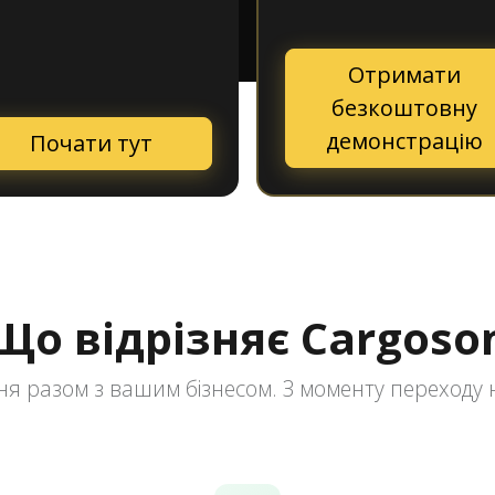
Отримати
безкоштовну
демонстрацію
Почати тут
Що відрізняє Cargoso
я разом з вашим бізнесом. З моменту переходу н