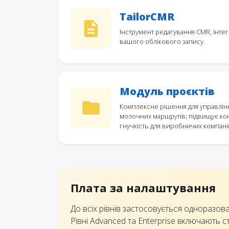
TailorCMR
Інструмент редагування CMR, інт
вашого облікового запису.
Модуль проєктів
Комплексне рішення для управлінн
молочних маршрутів; підвищує кон
гнучкість для виробничих компані
Плата за налаштування
До всіх рівнів застосовується одноразова
Рівні Advanced та Enterprise включають с