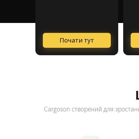
Почати тут
Cargoson створений для зростанн