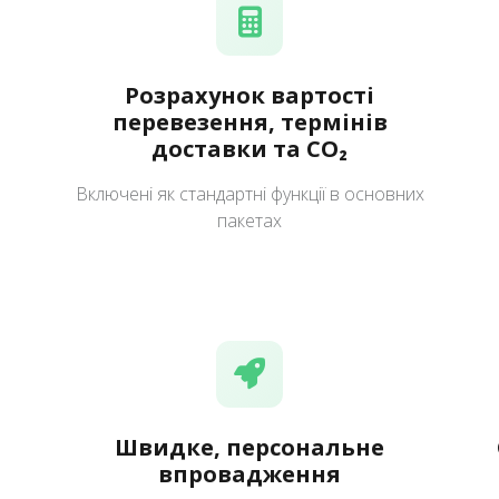
Розрахунок вартості
перевезення, термінів
доставки та CO₂
Включені як стандартні функції в основних
пакетах
Швидке, персональне
впровадження