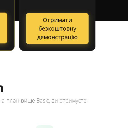
Отримати
безкоштовну
демонстрацію
n
а план вище Basic, ви отримуєте: