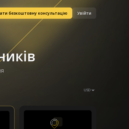
ати безкоштовну консультацію
Увійти
ників
ня