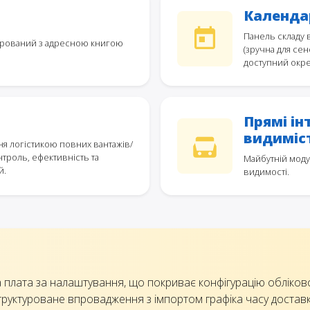
Календа
Панель складу в
егрований з адресною книгою
(зручна для сен
доступний окре
Прямі ін
видиміс
я логістикою повних вантажів/
троль, ефективність та
Майбутній моду
й.
видимості.
 плата за налаштування, що покриває конфігурацію обліковог
труктуроване впровадження з імпортом графіка часу доставки