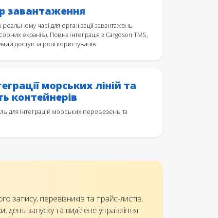
р завантаження
 реальному часі для організації завантажень
сорних екранів). Повна інтеграція з Cargoson TMS,
мий доступ та ролі користувачів.
теграції морських ліній та
ть контейнерів
ль для інтеграцій морських перевезень та
о запису, перевізників та прайс-листів.
, день запуску та виділене управління