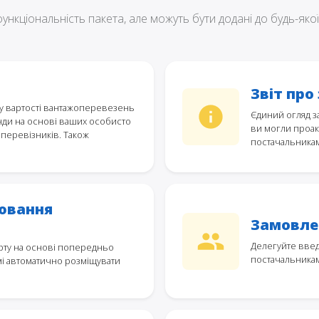
кціональність пакета, але можуть бути додані до будь-якої 
Звіт про
нку вартості вантажоперевезень
Єдиний огляд з
унди на основі ваших особисто
ви могли проакт
 перевізників. Також
постачальникам
ювання
Замовле
Делегуйте вве
рту на основі попередньо
постачальникам
емі автоматично розміщувати