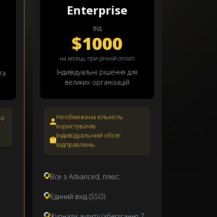
Enterprise
від
$1000
на місяць при річній оплаті
Індивідуальні рішення для
та
великих організацій
Необмежена кількість
но
користувачів
Індивідуальний обсяг
відправлень
Все з Advanced, плюс:
Єдиний вхід (SSO)
Журнали аудиту (зберігання 7