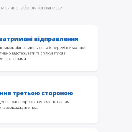
місячної або річної підписки:
 затримані відправлення
атримок відправлень по всіх перевізниках, щоб
ивно відстежувати та спілкуватися з
и та клієнтами.
ння третьою стороною
дення транспортних замовлень вашим
 та заощаджуйте час.