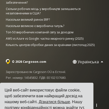
забезпечення?
Скільки робочих місць у виробництві залишаються
незаповненими в США?
Наскільки великий ринок ERP?
Наскільки великою є виробнича галузь?
Топ-50 виробничих компаній світу за доходом
AWS vs Azure vs Google: частка хмарного ринку (2025)
Кількість центрів обробки даних за країнами (листопад 2025)
Українська
© 2026 Cargoson.com
Зареєстровано як Cargoson OÜ в Естонії.
Рег. номер: 14545832. ПДВ: EE102137680.
Головний офіс: Pärnu mnt. 141, 11314 Tallinn, Естонія
Цей веб-сайт використовує файли cookie,
·
+372 5555 0028
hello@cargoson.com
щоб забезпечити вам найкращий досвід на
нашому веб-сайті.
Дізнатися більше
. Нашу
Умови надання послуг
|
Політика конфіденційності
|
політику конфіденційності можна знайти
тут
.