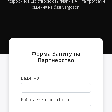
Розробники, що створюють плагіни, API та програмні
рішення на базі Cargoson.
Форма Запиту на
Партнерство
Ваше Ім'я
Робоча Електронна Пошта