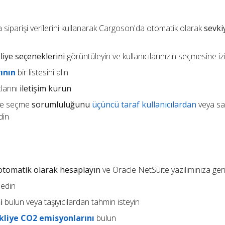
a siparişi verilerini kullanarak Cargoson'da otomatik olarak
sevki
liye seçeneklerini
görüntüleyin ve kullanıcılarınızın seçmesine iz
ının
bir listesini alın
larını
iletişim kurun
 ve seçme
sorumluluğunu
üçüncü taraf kullanıcılardan
veya sat
din
ı otomatik olarak hesaplayın
ve Oracle NetSuite yazılımınıza ger
 edin
i
bulun veya taşıyıcılardan tahmin isteyin
kliye CO2 emisyonlarını
bulun