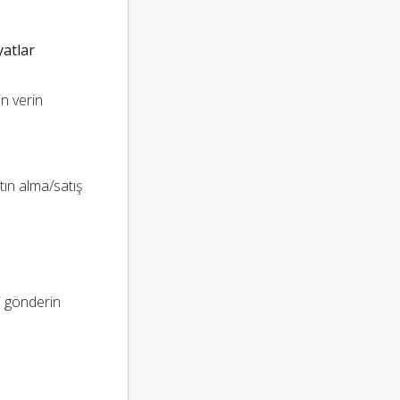
yatlar
in verin
ın alma/satış
i gönderin