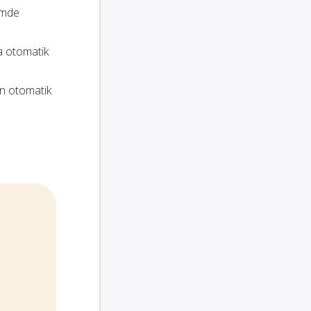
temde
a otomatik
ın otomatik