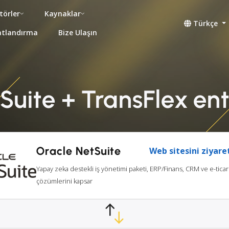
törler
Kaynaklar
Türkçe
atlandırma
Bize Ulaşın
Suite + TransFlex e
Oracle NetSuite
Web sitesini ziyare
Yapay zeka destekli iş yönetimi paketi, ERP/Finans, CRM ve e-ticar
çözümlerini kapsar