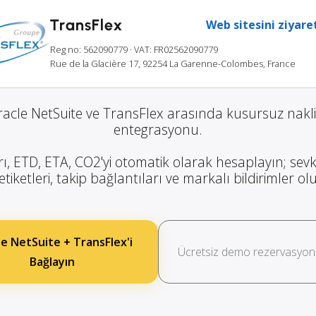
TransFlex
Web sitesini ziyare
Reg no: 562090779
· VAT: FR02562090779
Rue de la Glacière 17, 92254 La Garenne-Colombes, France
acle NetSuite ve TransFlex arasında kusursuz nakl
entegrasyonu.
rı, ETD, ETA, CO2'yi otomatik olarak hesaplayın; sevk
etiketleri, takip bağlantıları ve markalı bildirimler o
e NetSuite + TransFlex'i
Ücretsiz demo rezervasyon
Bağlayın