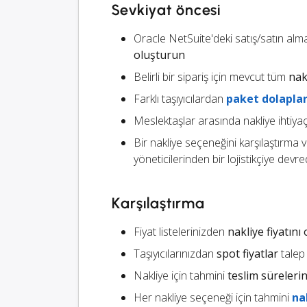
Sevkiyat öncesi
Oracle NetSuite'deki satış/satın alm
oluşturun
Belirli bir sipariş için mevcut tüm
nak
Farklı taşıyıcılardan
paket dolaplar
Meslektaşlar arasında nakliye ihtiyaç
Bir nakliye seçeneğini karşılaştırma
yöneticilerinden bir lojistikçiye devre
Karşılaştırma
Fiyat listelerinizden
nakliye fiyatın
Taşıyıcılarınızdan
spot fiyatlar
talep
Nakliye için tahmini
teslim sürelerin
Her nakliye seçeneği için tahmini
na