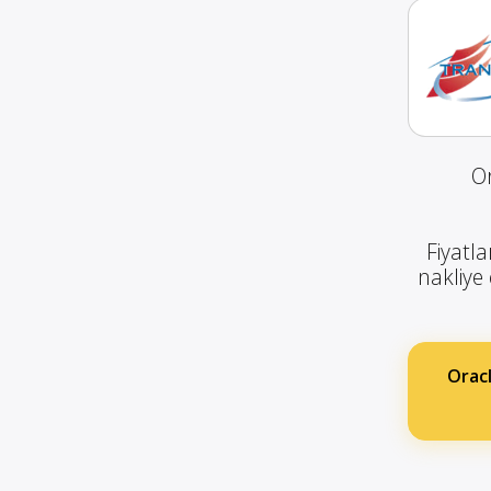
Or
Fiyatla
nakliye 
Oracl