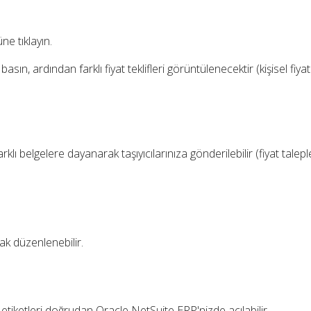
e tıklayın.
 basın, ardından farklı fiyat teklifleri görüntülenecektir (kişisel fiyat
rklı belgelere dayanarak taşıyıcılarınıza gönderilebilir (fiyat taleple
ak düzenlenebilir.
t etiketleri doğrudan Oracle NetSuite ERP'nizde açılabilir.