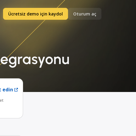
Ücretsiz demo için kaydol
Oturum aç
ntegrasyonu
t edin
et