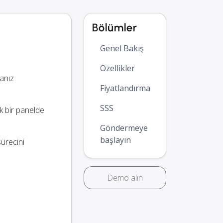
Bölümler
Genel Bakış
Özellikler
anız
Fiyatlandırma
SSS
ek bir panelde
Göndermeye
başlayın
sürecini
Demo alın