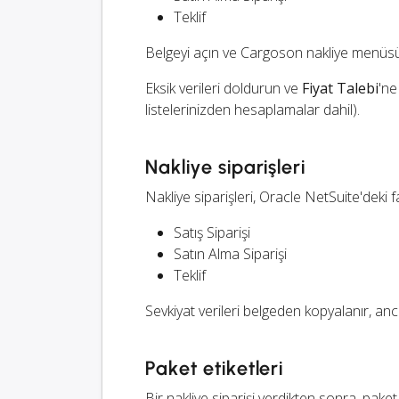
Teklif
Belgeyi açın ve Cargoson nakliye menüsün
Eksik verileri doldurun ve
Fiyat Talebi
'ne
listelerinizden hesaplamalar dahil).
Nakliye siparişleri
Nakliye siparişleri, Oracle NetSuite'deki fa
Satış Siparişi
Satın Alma Siparişi
Teklif
Sevkiyat verileri belgeden kopyalanır, anc
Paket etiketleri
Bir nakliye siparişi verdikten sonra, pake