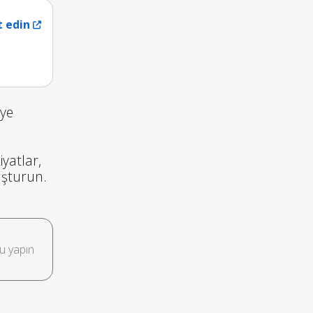
t edin
iye
iyatlar,
luşturun.
u yapın