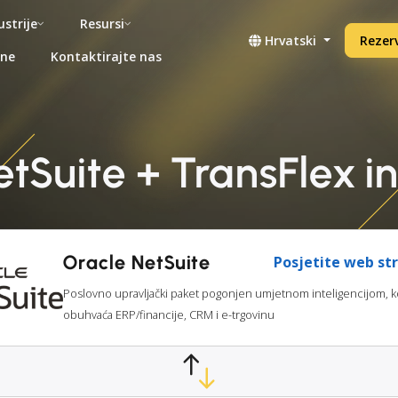
ustrije
Resursi
Hrvatski
Rezerv
ene
Kontaktirajte nas
tSuite + TransFlex i
Oracle NetSuite
Posjetite web st
Poslovno upravljački paket pogonjen umjetnom inteligencijom, k
obuhvaća ERP/financije, CRM i e-trgovinu