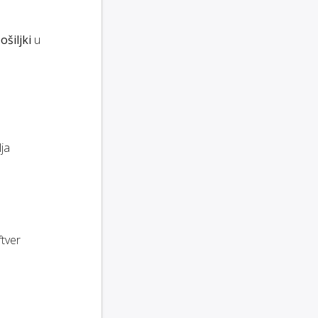
ošiljki
u
lja
ftver