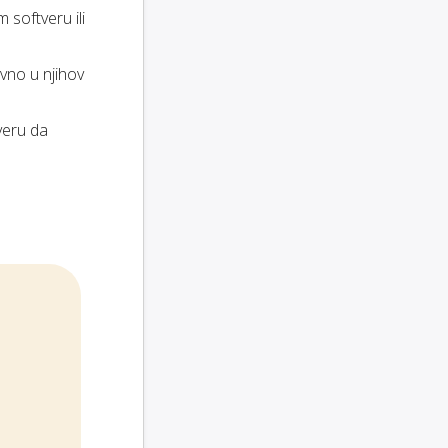
 softveru ili
vno u njihov
veru da