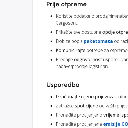
Prije otpreme
Koristite podatke o prodajnim/nab
Cargosonu
Prikažite sve dostupne
opcije otpr
Dobijte popis
paketomata
od razli
Komunicirajte
potrebe za otprem
Predajte
odgovornost
uspoređivanj
nabave/prodaje logističaru
Usporedba
Izračunajte cijenu prijevoza
automa
Zatražite
spot cijene
od vaših prije
Pronađite procijenjeno
vrijeme is
Pronađite procijenjene
emisije CO