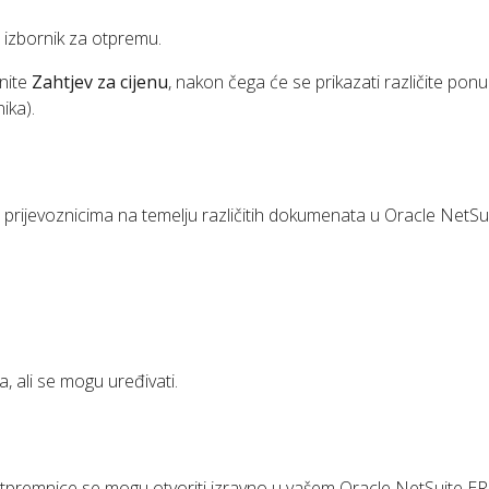
 izbornik za otpremu.
snite
Zahtjev za cijenu
, nakon čega će se prikazati različite pon
ika).
 prijevoznicima na temelju različitih dokumenata u Oracle NetSuit
a, ali se mogu uređivati.
otpremnice se mogu otvoriti izravno u vašem Oracle NetSuite ER