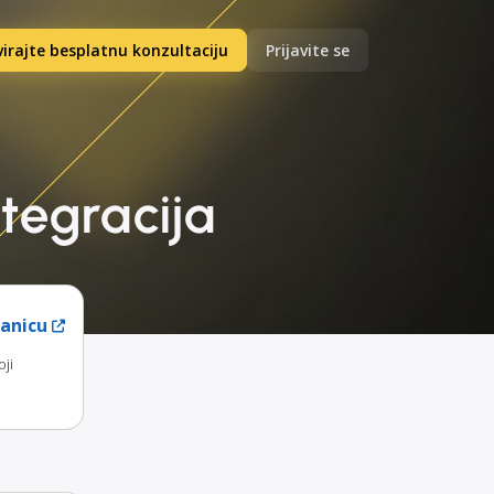
irajte besplatnu konzultaciju
Prijavite se
ntegracija
ranicu
oji