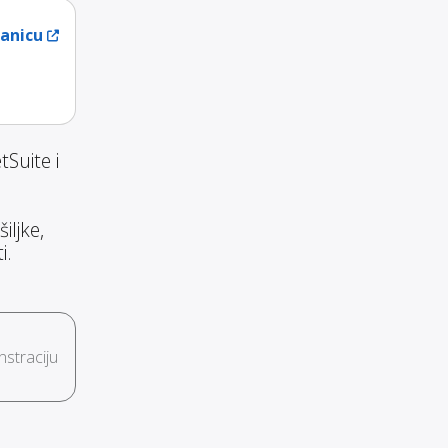
ranicu
Suite i
iljke,
i.
straciju