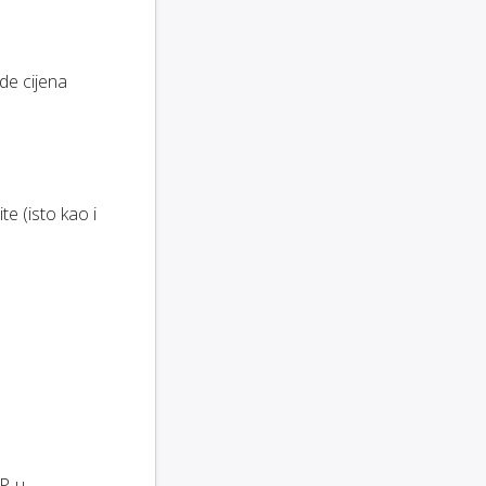
ude cijena
e (isto kao i
P-u.