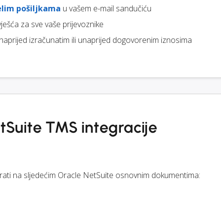
elim pošiljkama
u vašem e-mail sandučiću
zvješća za sve vaše prijevoznike
naprijed izračunatim ili unaprijed dogovorenim iznosima
tSuite TMS integracije
a
cirati na sljedećim Oracle NetSuite osnovnim dokumentima: