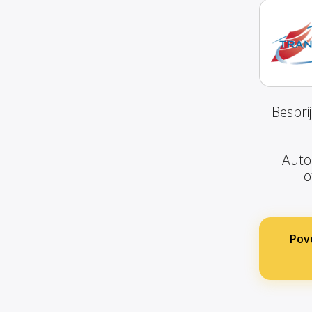
Bespri
Autom
o
Pov