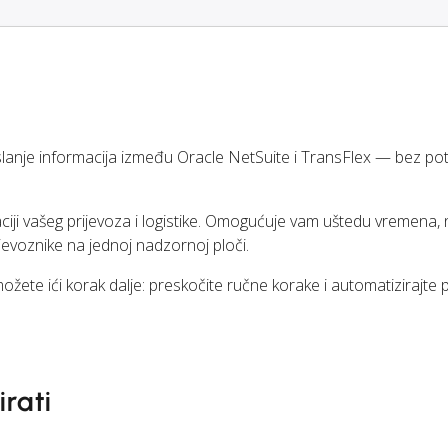
nje informacija između Oracle NetSuite i TransFlex — bez po
aciji vašeg prijevoza i logistike. Omogućuje vam uštedu vremena,
ijevoznike na jednoj nadzornoj ploči.
možete ići korak dalje: preskočite ručne korake i automatizirajte
rati