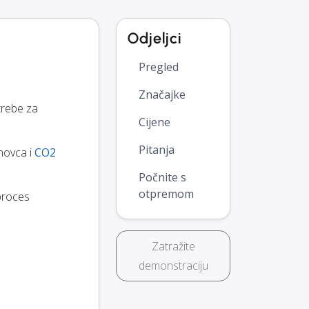
Odjeljci
Pregled
Značajke
trebe za
Cijene
Pitanja
 novca i
CO2
Počnite s
otpremom
 proces
Zatražite
demonstraciju