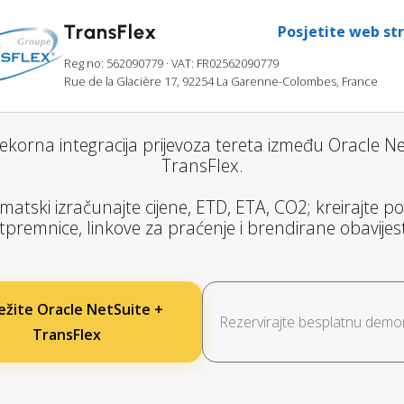
TransFlex
Posjetite web st
Reg no: 562090779
· VAT: FR02562090779
Rue de la Glacière 17, 92254 La Garenne-Colombes, France
jekorna integracija prijevoza tereta između Oracle Net
TransFlex.
atski izračunajte cijene, ETD, ETA, CO2; kreirajte poš
tpremnice, linkove za praćenje i brendirane obavijest
ežite Oracle NetSuite +
Rezervirajte besplatnu demon
TransFlex