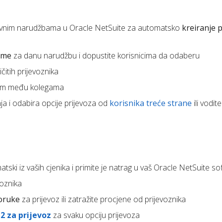
avnim narudžbama u Oracle NetSuite za automatsko
kreiranje p
eme
za danu narudžbu i dopustite korisnicima da odaberu
čitih prijevoznika
om među kolegama
a i odabira opcije prijevoza od
korisnika treće strane
ili vodite
tski iz vaših cjenika i primite je natrag u vaš Oracle NetSuite so
voznika
poruke
za prijevoz ili zatražite procjene od prijevoznika
2 za prijevoz
za svaku opciju prijevoza