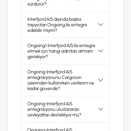
sürdürür?
Interfjord A/S dışında başka
taşıyıcıları Ongoing ile entegre
edebilir miyim?
Ongoing'i Interfjord A/S ile entegre
etmek için hangi adımları atmam
gerekiyor?
Ongoing-Interfjord A/S
entegrasyonunu Cargoson
üzerinden kullanırken verilerim ne
kadar güvende?
Ongoing-Interfjord A/S
entegrasyonu uluslararası
sevkiyatları destekliyor mu?
Ongoing-Interfjord A/S