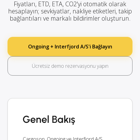
Fiyatları, ETD, ETA, CO2'yi otomatik olarak
hesaplayın; sevkiyatlar, nakliye etiketleri, takip
bağlantıları ve markalı bildirimler oluşturun.
Ongoing + Interfjord A/S'i Bağlayın
Ücretsiz demo rezervasyonu yapın
Genel Bakış
Cargoson, Ongoing ve Interfjord A/S