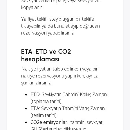
Sevkiyat verileri sipariş veya sevkiyattan
kopyalanır.
Ya fiyat teklifi isteyip uygun bir teklife
tıklayabilir ya da bunu atlayıp doğrudan
rezervasyon yapabilirsiniz.
ETA, ETD ve CO2
hesaplaması
Nakliye fiyatları talep edilirken veya bir
nakliye rezervasyonu yapılırken, ayrıca
şunları alırsınız:
ETD
: Sevkiyatın Tahmini Kalkış Zamanı
(toplama tarihi)
ETA
: Sevkiyatın Tahmini Varış Zamanı
(teslim tarihi)
CO2e emisyonları
: tahmini sevkiyat
GHG'leri şunları dikkate alır: