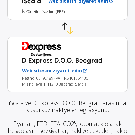
iScala
Web sitesini ziyaret edin
İş Yönetimi Yazılımı (ERP)
D Express D.O.O. Beograd
Web sitesini ziyaret edin
Reg no: 08192189
· VAT: RS101754136
Mis Irbijeve 1, 11210 Beograd, Serbia
iScala ve D Express D.O.O. Beograd arasında
kusursuz nakliye entegrasyonu.
Fiyatları, ETD, ETA, CO2'yi otomatik olarak
hesaplayın; sevkiyatlar, nakliye etiketleri, takip