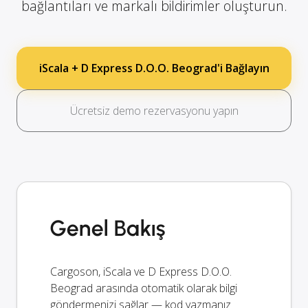
bağlantıları ve markalı bildirimler oluşturun.
iScala + D Express D.O.O. Beograd'i Bağlayın
Ücretsiz demo rezervasyonu yapın
Genel Bakış
Cargoson, iScala ve D Express D.O.O.
Beograd arasında otomatik olarak bilgi
göndermenizi sağlar — kod yazmanız