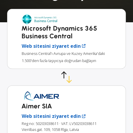
Microsoft Dynamics 365
Business Central
Web sitesini ziyaret edin
Business Central'ı Avrupa ve Kuzey Amerika'daki
1.500'den fazla taşıyıcıya doğrudan bağlayın
Aimer SIA
Web sitesini ziyaret edin
Reg no: 50203038611
· VAT: LV50203038611
Vienības gat. 109, 1058 Rīga, Latvia