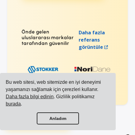
Önde gelen
Daha fazla
uluslararası markalar
referans
tarafından güvenilir
görüntüle
Bu web sitesi, web sitemizde en iyi deneyimi
yaşamanızı sağlamak için çerezleri kullanır.
Daha fazla bilgi edinin
. Gizlilik politikamız
burada
.
Tüm entegrasyonları görüntüle
Anladım
Tüm taşıyıcıları görüntüle