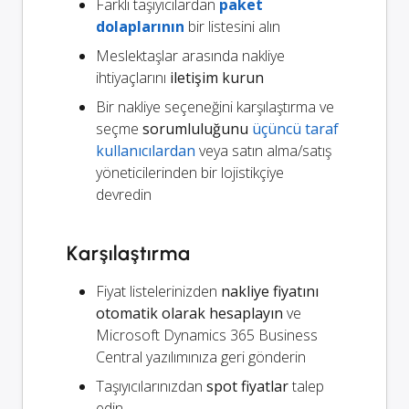
Farklı taşıyıcılardan
paket
dolaplarının
bir listesini alın
Meslektaşlar arasında nakliye
ihtiyaçlarını
iletişim kurun
Bir nakliye seçeneğini karşılaştırma ve
seçme
sorumluluğunu
üçüncü taraf
kullanıcılardan
veya satın alma/satış
yöneticilerinden bir lojistikçiye
devredin
Karşılaştırma
Fiyat listelerinizden
nakliye fiyatını
otomatik olarak hesaplayın
ve
Microsoft Dynamics 365 Business
Central yazılımınıza geri gönderin
Taşıyıcılarınızdan
spot fiyatlar
talep
edin