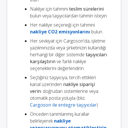
Nakliye için tahmini
teslim sürelerini
bulun veya taşıyıcılardan tahmin isteyin
Her nakliye seçeneği için tahmini
nakliye CO2 emisyonlarını
bulun
Her sevkiyat için Cargoson'da, işletme
yazılımınızda veya şirketinizin kullandığı
herhangi bir diğer sistemde
taşıyıcıları
karşılaştırın
ve farklı nakliye
seçeneklerini değerlendirin
Seçtiğiniz taşıyıcıya, tercih ettikleri
kanal üzerinden
nakliye siparişi
verin
: doğrudan sistemlerine veya
otomatik posta yoluyla (bkz.
Cargoson ile entegre taşıyıcılar
)
Önceden tanımlanmış kurallar
belirleyerek
nakliye
rezervasyonunu otomatikleştirin