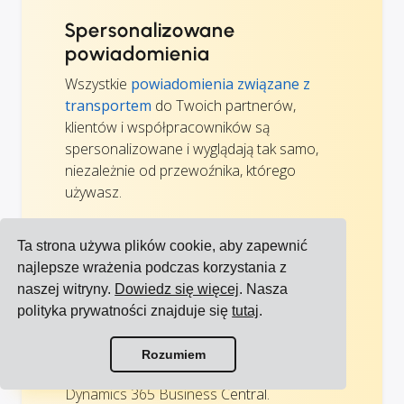
Spersonalizowane
powiadomienia
Wszystkie
powiadomienia związane z
transportem
do Twoich partnerów,
klientów i współpracowników są
spersonalizowane i wyglądają tak samo,
niezależnie od przewoźnika, którego
używasz.
Ta strona używa plików cookie, aby zapewnić
Jak zacząć wysyłać
najlepsze wrażenia podczas korzystania z
bezpośrednio z Microsoft
naszej witryny.
Dowiedz się więcej
. Nasza
Dynamics 365 Business
polityka prywatności znajduje się
tutaj
.
Central
Zobacz wszystkie integracje
Uzyskaj demo, aby zobaczyć, jak możesz
Rozumiem
dodać moduł wysyłkowy do Microsoft
Zobacz wszystkich przewoźników
Dynamics 365 Business Central.