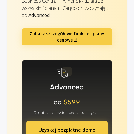
Business Central + Aimer SIA działa ze
wszystkimi planami Cargoson zaczynając
od
Advanced
.
Zobacz szczegółowe funkcje i plany
cenowe
Advanced
od
$599
Do integracji systemów i automatyzacji
Uzyskaj bezpłatne demo