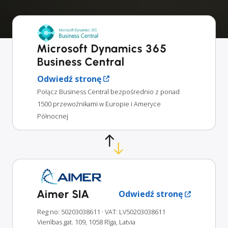
Microsoft Dynamics 365
Business Central
Odwiedź stronę
Połącz Business Central bezpośrednio z ponad
1500 przewoźnikami w Europie i Ameryce
Północnej
Aimer SIA
Odwiedź stronę
Reg no: 50203038611
· VAT: LV50203038611
Vienības gat. 109, 1058 Rīga, Latvia