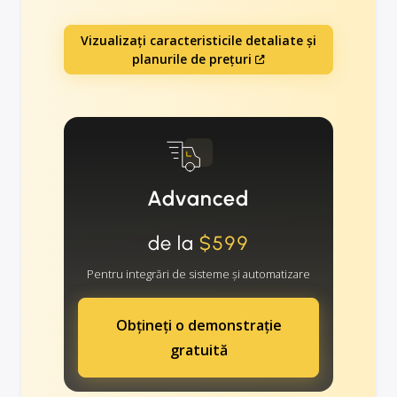
Vizualizați caracteristicile detaliate și
planurile de prețuri
Advanced
de la
$599
Pentru integrări de sisteme și automatizare
Obțineți o demonstrație
gratuită