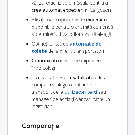
vânzare/achiziție din iScala pentru a
crea automat expedieri
în Cargoson
Afișați toate
opțiunile de expediere
disponibile pentru o anumită comandă
și permiteți utilizatorilor dvs. să aleagă
Obțineți o listă de
automate de
colete
de la diferiți transportatori
Comunicați
nevoile de expediere
între colegi
Transferați
responsabilitatea
de a
compara și alege o opțiune de
transport de la
utilizatori terți
sau
manageri de achiziții/vânzări către un
logistician
Comparație