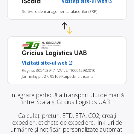
iScala
Vizitați site-ul web
Software de management al afacerilor (ERP)
Gricius Logistics UAB
Vizitați site-ul web
Reg no: 305453947
· VAT: LT100012982010
Jūrininkų pr. 27, 95169 Klaipėda, Lithuania
Integrare perfectă a transportului de marfă
între iScala și Gricius Logistics UAB .
Calculați prețuri, ETD, ETA, CO2; creați
expedieri, etichete de expediere, link-uri de
urmărire și notificări personalizate automat.