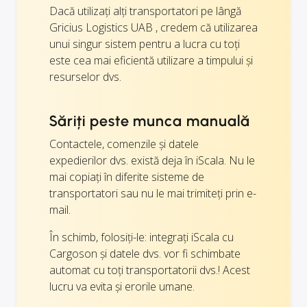
Dacă utilizați alți transportatori pe lângă
Gricius Logistics UAB , credem că utilizarea
unui singur sistem pentru a lucra cu toți
este cea mai eficientă utilizare a timpului și
resurselor dvs.
Săriți peste munca manuală
Contactele, comenzile și datele
expedierilor dvs. există deja în iScala. Nu le
mai copiați în diferite sisteme de
transportatori sau nu le mai trimiteți prin e-
mail.
În schimb, folosiți-le: integrați iScala cu
Cargoson și datele dvs. vor fi schimbate
automat cu toți transportatorii dvs.! Acest
lucru va evita și erorile umane.