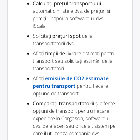
Calculați prețul transportului
automat din listele dvs. de prețuri și
primiți-l înapoi în software-ul dvs.
iScala
Solicitați
prețuri spot
de la
transportatorii dvs.
Aflați
timpii de livrare
estimați pentru
transport sau solicitați estimări de la
transportatori
Aflați
emisiile de CO2 estimate
pentru transport
pentru fiecare
opțiune de transport
Comparați transportatorii
și diferite
opțiuni de transport pentru fiecare
expediere în Cargoson, software-ul
dvs. de afaceri sau orice alt sistem pe
care îl utilizează compania dvs.