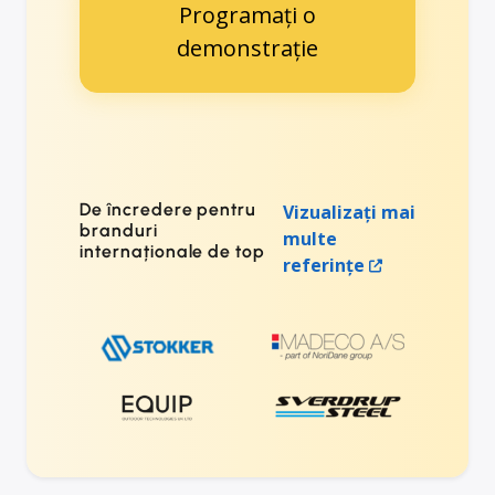
Programați o
demonstrație
De încredere pentru
Vizualizați mai
branduri
multe
internaționale de top
referințe