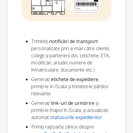
Trimiteți
notificări de transport
personalizate prin e-mail către clienții,
colegii și partenerii dvs. (etichete, ETA,
modificări, anulări, numere de
înmatriculare, documente etc.)
Generați
etichete de expediere
,
primiți-le în iScala și trimiteți-le părților
relevante
Generați
link-uri de urmărire
și
primiți-le înapoi în iScala, și actualizați
automat
statusurile expedierilor
Primiți rapoarte zilnice despre