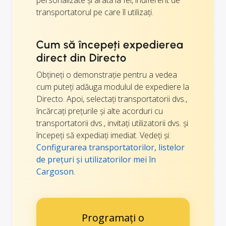
personalizate și arată la fel, indiferent de
transportatorul pe care îl utilizați.
Cum să începeți expedierea
direct din Directo
Obțineți o demonstrație pentru a vedea
cum puteți adăuga modulul de expediere la
Directo. Apoi, selectați transportatorii dvs.,
încărcați prețurile și alte acorduri cu
transportatorii dvs., invitați utilizatorii dvs. și
începeți să expediați imediat. Vedeți și:
Configurarea transportatorilor, listelor
de prețuri și utilizatorilor mei în
Cargoson
.
Programați o