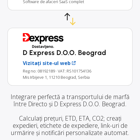
Software de afaceri SaaS complet
D Express D.O.O. Beograd
Vizitați site-ul web
Reg no: 08192189
· VAT: RS101754136
Mis Irbijeve 1, 11210 Beograd, Serbia
Integrare perfectă a transportului de marfă
între Directo și D Express D.O.O. Beograd.
Calculați prețuri, ETD, ETA, CO2; creați
expedieri, etichete de expediere, link-uri de
urmărire și notificări personalizate automat.