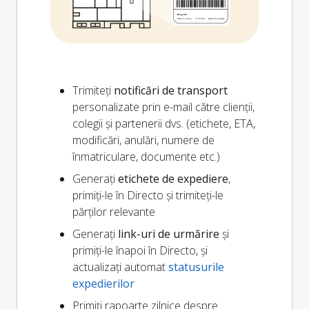
Trimiteți
notificări de transport
personalizate prin e-mail către clienții,
colegii și partenerii dvs. (etichete, ETA,
modificări, anulări, numere de
înmatriculare, documente etc.)
Generați
etichete de expediere
,
primiți-le în Directo și trimiteți-le
părților relevante
Generați
link-uri de urmărire
și
primiți-le înapoi în Directo, și
actualizați automat
statusurile
expedierilor
Primiți rapoarte zilnice despre