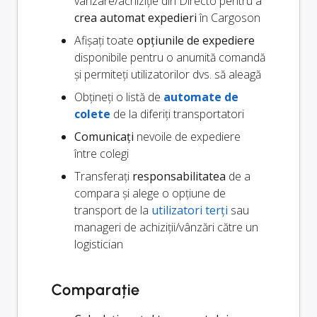
vânzare/achiziție din Directo pentru a
crea automat expedieri
în Cargoson
Afișați toate
opțiunile de expediere
disponibile pentru o anumită comandă
și permiteți utilizatorilor dvs. să aleagă
Obțineți o listă de
automate de
colete
de la diferiți transportatori
Comunicați
nevoile de expediere
între colegi
Transferați
responsabilitatea
de a
compara și alege o opțiune de
transport de la
utilizatori terți
sau
manageri de achiziții/vânzări către un
logistician
Comparație