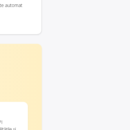
ate automat
PI
tățile și