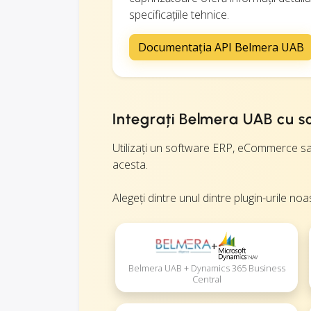
specificațiile tehnice.
Documentația API Belmera UAB
Integrați Belmera UAB cu so
Utilizați un software ERP, eCommerce sau
acesta.
Alegeți dintre unul dintre plugin-urile noa
+
Belmera UAB + Dynamics 365 Business
Central