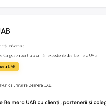
UAB
ată universală.
inuare Cargoson pentru a urmări expedierile dvs. Belmera UAB.
lmera UAB
k-uri de urmărire Belmera UAB.
e Belmera UAB cu clienții, partenerii și coleg