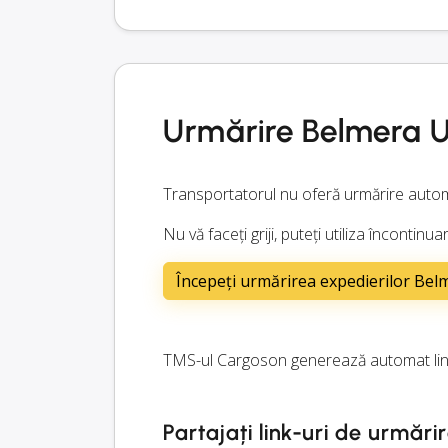
Urmărire Belmera 
Transportatorul nu oferă urmărire autom
Nu vă faceți griji, puteți utiliza încont
Începeți urmărirea expedierilor Be
TMS-ul Cargoson generează automat lin
Partajați link-uri de urmărir