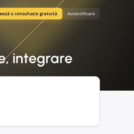
ază o consultație gratuită
Autentificare
, integrare