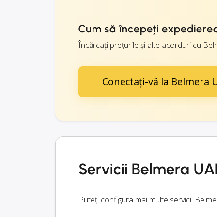
Cum să începeți expediere
Încărcați prețurile și alte acorduri cu Belm
Conectați-vă la Belmera
Servicii Belmera UA
Puteți configura mai multe servicii Belm