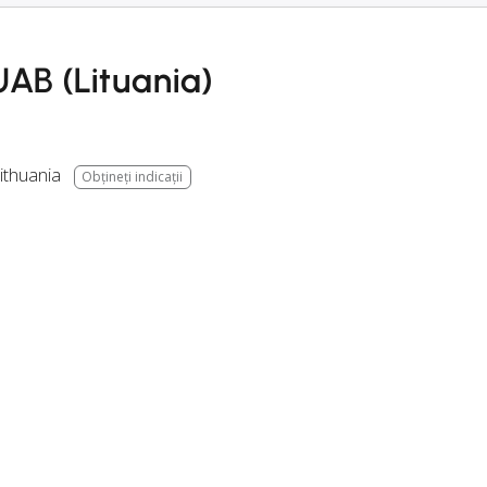
AB (Lituania)
ithuania
Obțineți indicații