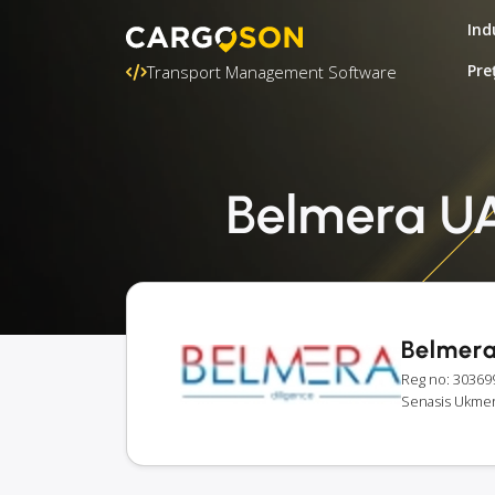
Ind
Pre
Transport Management Software
Belmera UA
Belmer
Reg no: 30369
Senasis Ukmerg