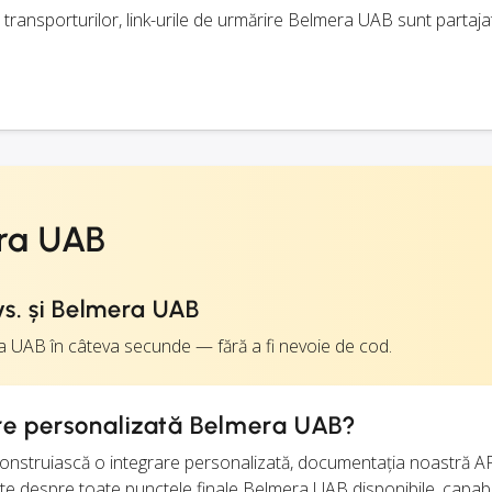
transporturilor, link-urile de urmărire Belmera UAB sunt partaj
ra UAB
s. și Belmera UAB
a UAB în câteva secunde — fără a fi nevoie de cod.
are personalizată Belmera UAB?
construiască o integrare personalizată, documentația noastră A
te despre toate punctele finale Belmera UAB disponibile, capabili