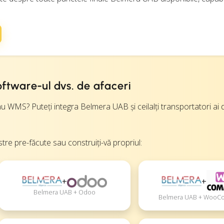
ftware-ul dvs. de afaceri
 WMS? Puteți integra Belmera UAB și ceilalți transportatori ai d
stre pre-făcute sau construiți-vă propriul:
+
+
Belmera UAB + Odoo
Belmera UAB + Woo