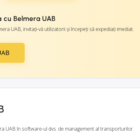
a cu Belmera UAB
era UAB, invitați-vă utilizatorii și începeți să expediați imediat.
 UAB
B
era UAB în software-ul dvs. de management al transporturilor.