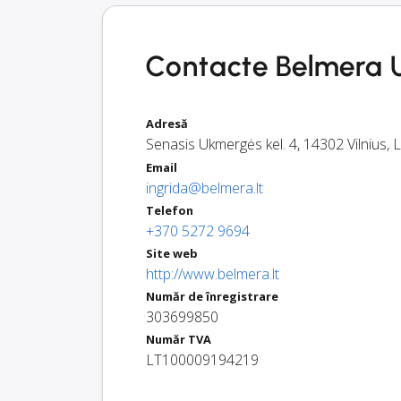
Contacte Belmera U
Adresă
Senasis Ukmergės kel. 4
,
14302
Vilnius
,
L
Email
ingrida@belmera.lt
Telefon
+370 5272 9694
Site web
http://www.belmera.lt
Număr de înregistrare
303699850
Număr TVA
LT100009194219