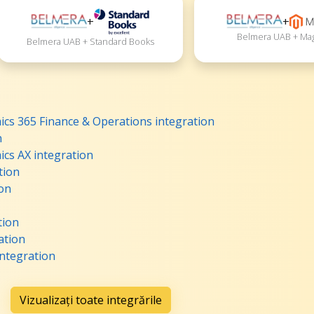
+
+
Belmera UAB + Ma
Belmera UAB + Standard Books
cs 365 Finance & Operations integration
n
cs AX integration
tion
ion
tion
ation
ntegration
Vizualizați toate integrările