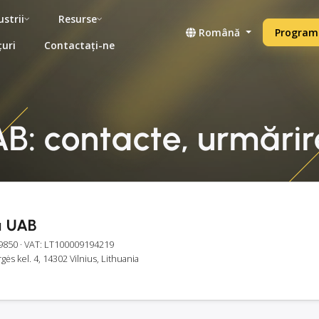
ustrii
Resurse
Română
Programe
țuri
Contactați-ne
B: contacte, urmărire
a UAB
9850
· VAT: LT100009194219
ės kel. 4, 14302 Vilnius, Lithuania