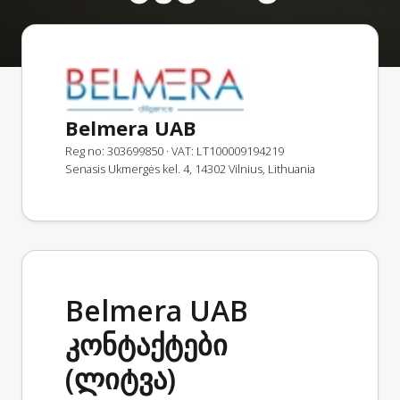
Belmera UAB
Reg no: 303699850
· VAT: LT100009194219
Senasis Ukmergės kel. 4, 14302 Vilnius, Lithuania
Belmera UAB
კონტაქტები
(ლიტვა)