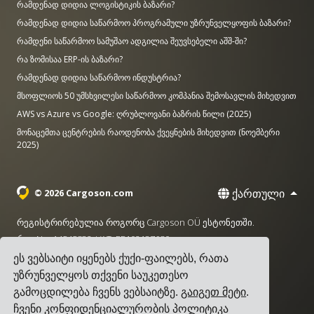
რამდენად დიდია ლოგისტიკის ბაზარი?
რამდენად დიდია საწარმოო პროგრამული უზრუნველყოფის ბაზარი?
რამდენი საწარმოო სამუშაო ადგილია შეუვსებელი აშშ-ში?
რა ზომისაა ERP-ის ბაზარი?
რამდენად დიდია საწარმოო ინდუსტრია?
მსოფლიოს 50 უმსხვილესი საწარმოო კომპანია შემოსავლის მიხედვით
AWS vs Azure vs Google: ღრუბლოვანი ბაზრის წილი (2025)
მონაცემთა ცენტრების რაოდენობა ქვეყნების მიხედვით (ნოემბერი
2025)
ქართული
© 2026 Cargoson.com
რეგისტრირებულია როგორც Cargoson OÜ ესტონეთში.
რეგ No: 14545832. VAT: EE102137680.
ეს ვებსაიტი იყენებს ქუქი-ფაილებს, რათა
სათაო ოფისი: Pärnu mnt. 141, 11314 ტალინი, ესტონეთი
უზრუნველყოს თქვენი საუკეთესო
·
+372 5555 0028
hello@cargoson.com
გამოცდილება ჩვენს ვებსაიტზე.
გაიგეთ მეტი
.
ჩვენი კონფიდენციალურობის პოლიტიკა