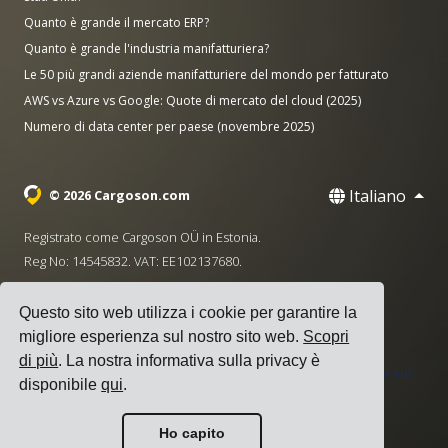
Quanto è grande il mercato ERP?
Quanto è grande l'industria manifatturiera?
Le 50 più grandi aziende manifatturiere del mondo per fatturato
AWS vs Azure vs Google: Quote di mercato del cloud (2025)
Numero di data center per paese (novembre 2025)
Italiano
© 2026 Cargoson.com
Registrato come Cargoson OÜ in Estonia.
Reg No: 14545832. VAT: EE102137680.
Sede centrale: Pärnu mnt. 141, 11314 Tallinn, Estonia
Questo sito web utilizza i cookie per garantire la
·
+372 5555 0028
hello@cargoson.com
migliore esperienza sul nostro sito web.
Scopri
di più
. La nostra informativa sulla privacy è
Termini di Servizio
|
Informativa sulla Privacy
|
Politica sui
disponibile
qui
.
Cookie
Ho capito