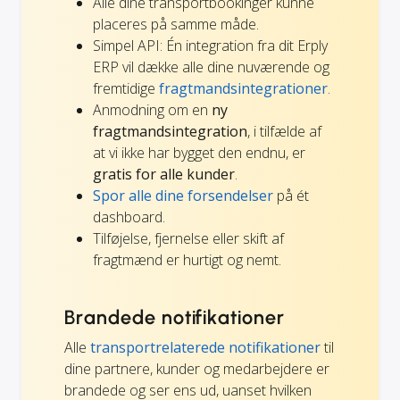
Alle dine transportbookinger kunne
placeres på samme måde.
Simpel API: Én integration fra dit Erply
ERP vil dække alle dine nuværende og
fremtidige
fragtmandsintegrationer
.
Anmodning om en
ny
fragtmandsintegration
, i tilfælde af
at vi ikke har bygget den endnu, er
gratis for alle kunder
.
Spor alle dine forsendelser
på ét
dashboard.
Tilføjelse, fjernelse eller skift af
fragtmænd er hurtigt og nemt.
Brandede notifikationer
Alle
transportrelaterede notifikationer
til
dine partnere, kunder og medarbejdere er
brandede og ser ens ud, uanset hvilken