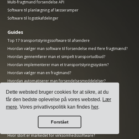
Multi-fragtmand forsendelse API
Software til planlægning af læsseramper
Software til logistikafdelinger
Guides
Top 17 transportstyringssoftware til afsendere
Hvordan vælger man software til forsendelse med flere fragtmænd?
Hvordan gennemfører man et simpelt transportudbud?
Hvordan implementerer man et transportstyringssystem?
Hvordan vælger man en fragtmand?
Hvordan automatiserer man forsendelsesmeddelelser?
Fragt-KPI'er alle logistikchefer bør følge
Dette websted bruger cookies for at sikre, at du
får den bedste oplevelse på vores websted.
Lær
Forskning
mere
. Vores privatlivspolitik kan findes
her
.
Hvor stort er AI-markedet?
Hvor meget CO2 udleder transportsektoren?
Forstået
Hvor stort er logistikmarkedet?
Hvor stort er markedet for virksomhedssoftware?