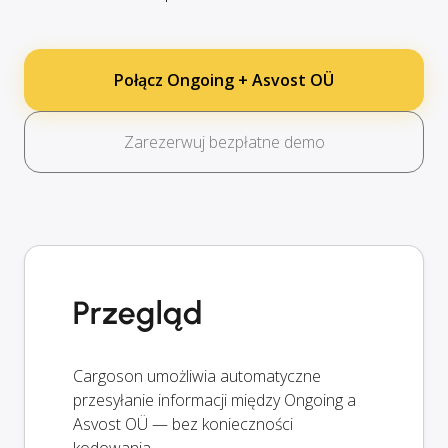
Połącz Ongoing + Asvost OÜ
Zarezerwuj bezpłatne demo
Przegląd
Cargoson umożliwia automatyczne
przesyłanie informacji między Ongoing a
Asvost OÜ — bez konieczności