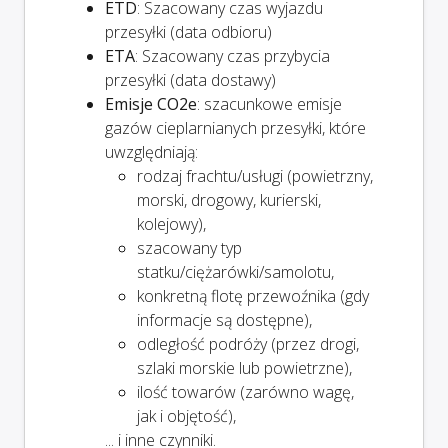
ETD
: Szacowany czas wyjazdu
przesyłki (data odbioru)
ETA
: Szacowany czas przybycia
przesyłki (data dostawy)
Emisje CO2e
: szacunkowe emisje
gazów cieplarnianych przesyłki, które
uwzględniają:
rodzaj frachtu/usługi (powietrzny,
morski, drogowy, kurierski,
kolejowy),
szacowany typ
statku/ciężarówki/samolotu,
konkretną flotę przewoźnika (gdy
informacje są dostępne),
odległość podróży (przez drogi,
szlaki morskie lub powietrzne),
ilość towarów (zarówno wagę,
jak i objętość),
... i inne czynniki.