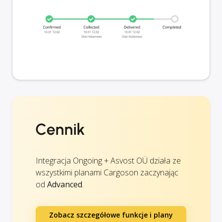
Cennik
Integracja Ongoing + Asvost OÜ działa ze
wszystkimi planami Cargoson zaczynając
od
Advanced
.
Zobacz szczegółowe funkcje i plany