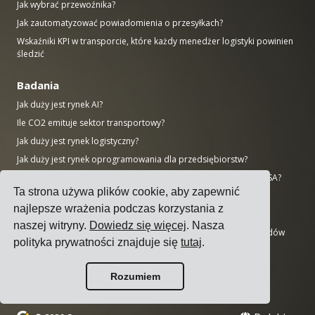
Jak wybrać przewoźnika?
Jak zautomatyzować powiadomienia o przesyłkach?
Wskaźniki KPI w transporcie, które każdy menedżer logistyki powinien
śledzić
Badania
Jak duży jest rynek AI?
Ile CO2 emituje sektor transportowy?
Jak duży jest rynek logistyczny?
Jak duży jest rynek oprogramowania dla przedsiębiorstw?
Ile stanowisk pracy w produkcji pozostaje nieobsadzonych w USA?
Ta strona używa plików cookie, aby zapewnić
Jak duży jest rynek ERP?
najlepsze wrażenia podczas korzystania z
Jak duży jest przemysł produkcyjny?
naszej witryny.
Dowiedz się więcej
. Nasza
50 największych firm produkcyjnych na świecie według przychodów
polityka prywatności znajduje się
tutaj
.
AWS vs Azure vs Google: Udział w rynku chmury (2025)
Liczba centrów danych według kraju (listopad 2025)
Rozumiem