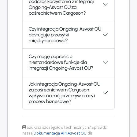
podczas korzystania z integracji
Ongoing-Asvost OÜ za
pośrednictwem Cargoson?
Czy integracja Ongoing-Asvost OÜ
obsługuje przesyłki
międzynarodowe?
Czy mogę poprosić o
niestandardowe funkcje dla
integracji Ongoing-Asvost OÜ?
Jak integracja Ongoing-Asvost OÜ
za pośrednictwem Cargoson
wpływa na mój przepływ pracy i
procesy biznesowe?
Szukasz szczegółów technicznych? Sprawdź
naszą
Dokumentacja API Asvost OÜ
dla