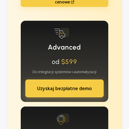
cenowe
Advanced
od
$599
Do integracji systemów i automatyzacji
Uzyskaj bezpłatne demo