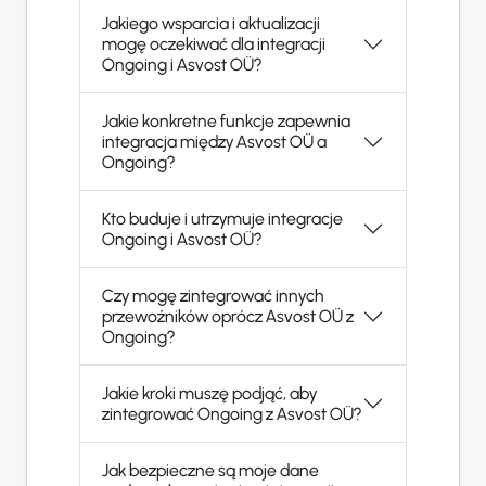
Jakiego wsparcia i aktualizacji
mogę oczekiwać dla integracji
Ongoing i Asvost OÜ?
Jakie konkretne funkcje zapewnia
integracja między Asvost OÜ a
Ongoing?
Kto buduje i utrzymuje integracje
Ongoing i Asvost OÜ?
Czy mogę zintegrować innych
przewoźników oprócz Asvost OÜ z
Ongoing?
Jakie kroki muszę podjąć, aby
zintegrować Ongoing z Asvost OÜ?
Jak bezpieczne są moje dane