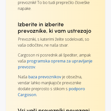
prevozniki! To bo tudi preprečilo človeške
napake.
Izberite in izberite
prevoznike, ki vam ustrezajo
Prevozniki, s katerimi želite sodelovati, so
vaša odločitev, ne naša stvar.
Cargoson ni posrednik ali špediter, ampak
vaša
programska oprema za upravljanje
prevozov
.
Naša
baza prevoznikov
je obsežna,
vendar lahko manjkajoče prevoznike
dodate preprosto s stikom s
podporo
Cargoson.
Vsi vaši prevozniki povezani