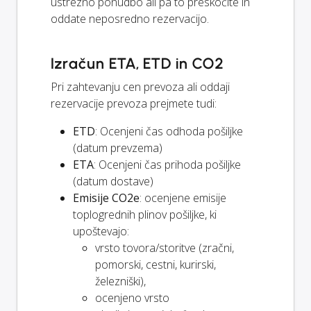
ustrezno ponudbo ali pa to preskočite in
oddate neposredno rezervacijo.
Izračun ETA, ETD in CO2
Pri zahtevanju cen prevoza ali oddaji
rezervacije prevoza prejmete tudi:
ETD
: Ocenjeni čas odhoda pošiljke
(datum prevzema)
ETA
: Ocenjeni čas prihoda pošiljke
(datum dostave)
Emisije CO2e
: ocenjene emisije
toplogrednih plinov pošiljke, ki
upoštevajo:
vrsto tovora/storitve (zračni,
pomorski, cestni, kurirski,
železniški),
ocenjeno vrsto