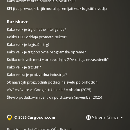
Kako avtomatizirati obvestila o pošiljanju?
KPI-ji za prevoz, ki bi jih moral spremljati vsak logistični vodja
Raziskave
Kako velik je trg umetne inteligence?
Koliko CO2 oddaja prometni sektor?
Kako velik je logistični trg?
Kako velik je trg poslovne programske opreme?
Koliko delovnih mest v proizvodnji v ZDA ostaja nezasedenih?
Kako velik je trg ERP?
Kako velika je proizvodna industrija?
50 največjih proizvodnih podjetij na svetu po prihodkih
AWS vs Azure vs Google: tržni delež v oblaku (2025)
Število podatkovnih centrov po državah (november 2025)
Slovenščina
© 2026 Cargoson.com
Registrirano kot Cargoson OÜ v Estoniji.