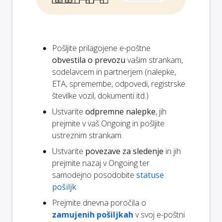
Pošljite prilagojene e-poštne
obvestila o prevozu
vašim strankam,
sodelavcem in partnerjem (nalepke,
ETA, spremembe, odpovedi, registrske
številke vozil, dokumenti itd.)
Ustvarite
odpremne nalepke
, jih
prejmite v vaš Ongoing in pošljite
ustreznim strankam
Ustvarite
povezave za sledenje
in jih
prejmite nazaj v Ongoing ter
samodejno posodobite
statuse
pošiljk
Prejmite dnevna poročila o
zamujenih pošiljkah
v svoj e-poštni