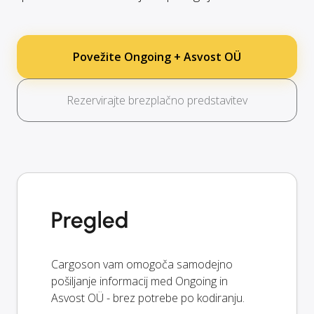
Povežite Ongoing + Asvost OÜ
Rezervirajte brezplačno predstavitev
Pregled
Cargoson vam omogoča samodejno
pošiljanje informacij med Ongoing in
Asvost OÜ - brez potrebe po kodiranju.