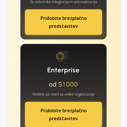
Za sistemske integracije in avtomatizacijo
Pridobite brezplačno
predstavitev
Enterprise
od
$1000
Rešitve po meri za velike organizacije
Pridobite brezplačno
predstavitev