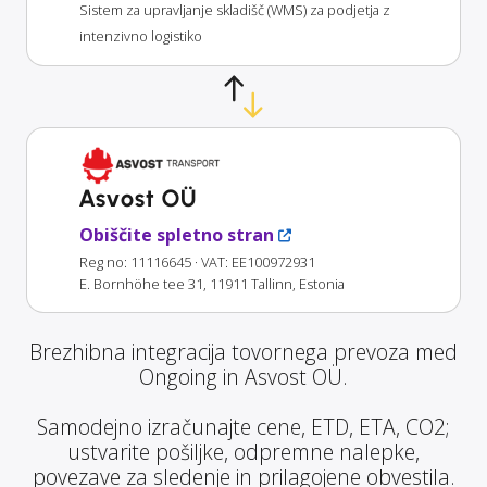
Sistem za upravljanje skladišč (WMS) za podjetja z
intenzivno logistiko
Asvost OÜ
Obiščite spletno stran
Reg no: 11116645
· VAT: EE100972931
E. Bornhöhe tee 31, 11911 Tallinn, Estonia
Brezhibna integracija tovornega prevoza med
Ongoing in Asvost OÜ.
Samodejno izračunajte cene, ETD, ETA, CO2;
ustvarite pošiljke, odpremne nalepke,
povezave za sledenje in prilagojene obvestila.