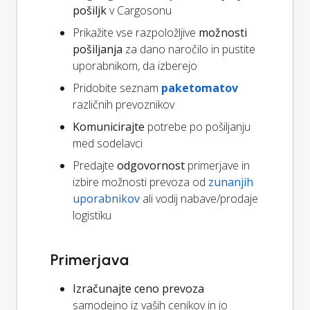
pošiljk
v Cargosonu
Prikažite vse razpoložljive
možnosti
pošiljanja
za dano naročilo in pustite
uporabnikom, da izberejo
Pridobite seznam
paketomatov
različnih prevoznikov
Komunicirajte
potrebe po pošiljanju
med sodelavci
Predajte
odgovornost
primerjave in
izbire možnosti prevoza od
zunanjih
uporabnikov
ali vodij nabave/prodaje
logistiku
Primerjava
Izračunajte ceno prevoza
samodejno iz vaših cenikov in jo