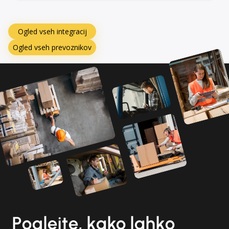
Ogled vseh integracij
Ogled vseh prevoznikov
Poglejte, kako lahko