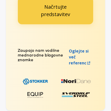
Načrtujte
predstavitev
Zaupajo nam vodilne
Oglejte si
mednarodne blagovne
več
znamke
referenc