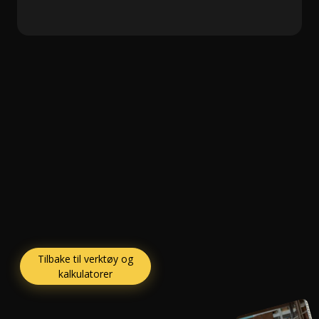
Tilbake til verktøy og
kalkulatorer