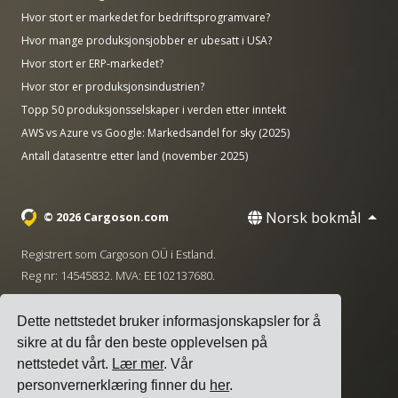
Hvor stort er markedet for bedriftsprogramvare?
Hvor mange produksjonsjobber er ubesatt i USA?
Hvor stort er ERP-markedet?
Hvor stor er produksjonsindustrien?
Topp 50 produksjonsselskaper i verden etter inntekt
AWS vs Azure vs Google: Markedsandel for sky (2025)
Antall datasentre etter land (november 2025)
Norsk bokmål
© 2026 Cargoson.com
Registrert som Cargoson OÜ i Estland.
Reg nr: 14545832. MVA: EE102137680.
Hovedkontor: Pärnu mnt. 141, 11314 Tallinn, Estland
Dette nettstedet bruker informasjonskapsler for å
·
+372 5555 0028
hello@cargoson.com
sikre at du får den beste opplevelsen på
nettstedet vårt.
Lær mer
. Vår
Vilkår for tjenesten
|
Personvernregler
|
personvernerklæring finner du
her
.
Informasjonskapselpolicy