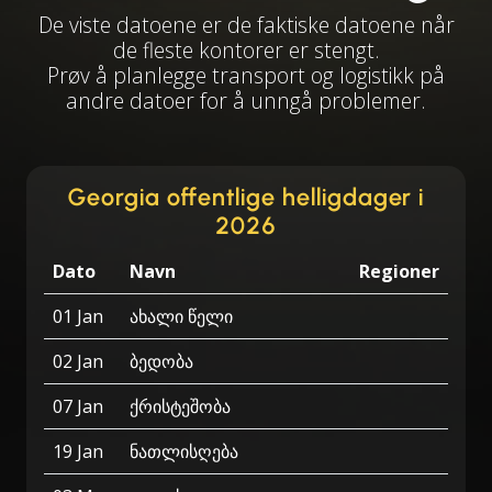
De viste datoene er de faktiske datoene når
de fleste kontorer er stengt.
Prøv å planlegge transport og logistikk på
andre datoer for å unngå problemer.
Georgia offentlige helligdager i
2026
Dato
Navn
Regioner
01 Jan
ახალი წელი
02 Jan
ბედობა
07 Jan
ქრისტეშობა
19 Jan
ნათლისღება